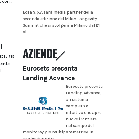
 con...
Edra S.p.A sarà media partner della
seconda edizione del Milan Longevity
Summit che si svolgerà a Milano dal 21
al...
l
AZIENDE
 cure
mente
Eurosets presenta
i
Landing Advance
Eurosets presenta
Landing Advance,
un sistema
completo e
intuitivo che apre
nuove frontiere
nel campo del
monitoraggio multiparametrico in
cardiochirurgia...