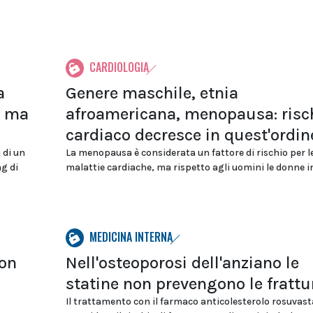
CARDIOLOGIA
a
Genere maschile, etnia
e ma
afroamericana, menopausa: risc
cardiaco decresce in quest'ordin
 di un
La menopausa è considerata un fattore di rischio per l
g di
malattie cardiache, ma rispetto agli uomini le donne in 
MEDICINA INTERNA
ion
Nell'osteoporosi dell'anziano le
statine non prevengono le frattu
Il trattamento con il farmaco anticolesterolo rosuvast