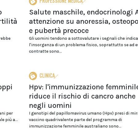
PROFESSIONE MEDICA
o
Salute maschile, endocrinologi 
tilità
attenzione su anoressia, osteopo
e pubertà precoce
trebbe
Gli uomini tendono a sottovalutare i segnali che indic
l'insorgenza di un problema fisico, soprattutto se ad e
contratte sono...
CLINICA
oppi
Hpv: l'immunizzazione femminil
riduce il rischio di cancro anche
negli uomini
ani per
I genotipi del papillomavirus umano (Hpv) presi di mir
e più a...
vaccino quadrivalente parte del programma di
immunizzazione femminile australiano sono...