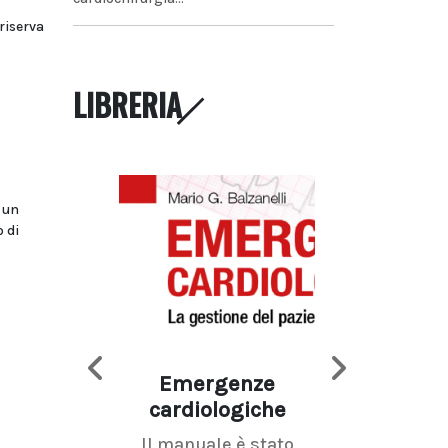
riserva
LIBRERIA
 un
 di
Emergenze
Imaging d
cardiologiche
mammel
Il manuale è stato
La radiolo