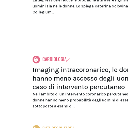
La depressione riduce le probabilità di avere figli si
uomini sia nelle donne. Lo spiega Katerina Golovina
Collegium...
CARDIOLOGIA
Imaging intracoronarico, le d
hanno meno accesso degli uom
caso di intervento percutaneo
Nell'ambito di un intervento coronarico percutaneo 
donne hanno meno probabilità degli uomini di ess
sottoposte a esami di...