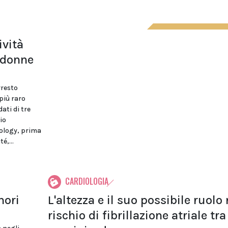
ività
e donne
rresto
più raro
ati di tre
io
iology, prima
é,...
CARDIOLOGIA
nori
L'altezza e il suo possibile ruolo 
rischio di fibrillazione atriale tra