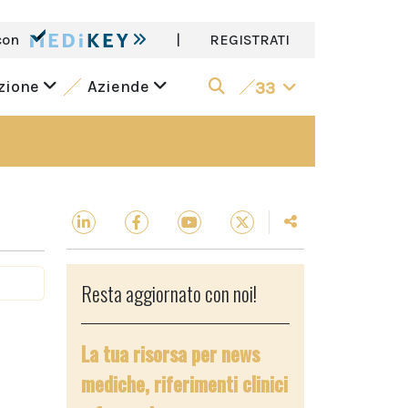
con
|
REGISTRATI
azione
Aziende
33
Resta aggiornato con noi!
La tua risorsa per news
mediche, riferimenti clinici