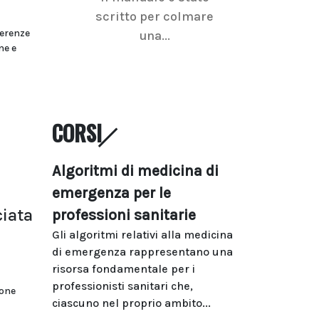
scritto per colmare
senologica inc
ferenze
una...
ramo dell'imagi
ne e
CORSI
Algoritmi di medicina di
emergenza per le
iata
professioni sanitarie
Gli algoritmi relativi alla medicina
di emergenza rappresentano una
risorsa fondamentale per i
professionisti sanitari che,
ione
ciascuno nel proprio ambito...