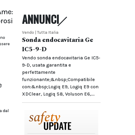
Ame:
ANNUNCI
rosi
Vendo | Tutta Italia
ano
Sonda endocavitaria Ge
ssere
IC5-9-D
Vendo sonda endocavitaria Ge IC5-
9-D, usata garantita e
perfettamente
funzionante;&nbsp;Compatibile
e
con:&nbsp;Logiq E9, Logiq E9 con
XDClear, Logiq S8, Voluson E6,...
a dal