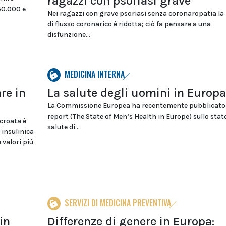
ragazzi con psoriasi grave
50.000 e
Nei ragazzi con grave psoriasi senza coronaropatia la 
di flusso coronarico è ridotta; ciò fa pensare a una
disfunzione...
MEDICINA INTERNA
re in
La salute degli uomini in Europa
La Commissione Europea ha recentemente pubblicato
report (The State of Men’s Health in Europe) sullo stato
 croata è
salute di...
 insulinica
valori più
SERVIZI DI MEDICINA PREVENTIVA
in
Differenze di genere in Europa: