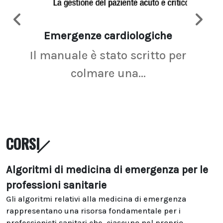
Emergenze cardiologiche
Ima
Il manuale è stato scritto per
La r
colmare una...
CORSI
Algoritmi di medicina di emergenza per le
professioni sanitarie
Gli algoritmi relativi alla medicina di emergenza
rappresentano una risorsa fondamentale per i
professionisti sanitari che, ciascuno nel proprio