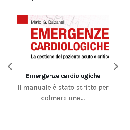
Emergenze cardiologiche
Ima
Il manuale è stato scritto per
La r
colmare una...