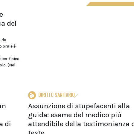
e
ia del
a da
o orale è
sico-fisica
olo. (Nel
DIRITTO SANITARIO
un
Assunzione di stupefacenti alla
guida: esame del medico più
a di
attendibile della testimonianza 
teste