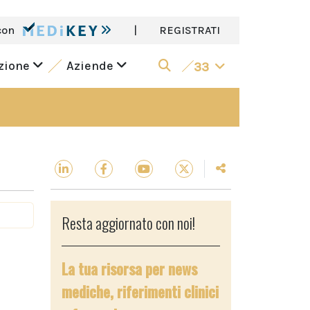
con
|
REGISTRATI
azione
Aziende
33
Resta aggiornato con noi!
La tua risorsa per news
mediche, riferimenti clinici