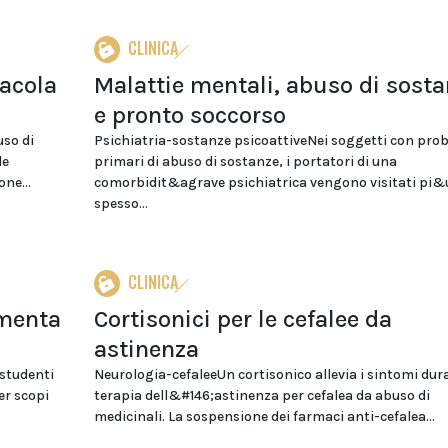
CLINICA
tacola
Malattie mentali, abuso di sost
e pronto soccorso
so di
Psichiatria-sostanze psicoattiveNei soggetti con pro
le
primari di abuso di sostanze, i portatori di una
ne...
comorbidit&agrave psichiatrica vengono visitati pi&
spesso...
CLINICA
umenta
Cortisonici per le cefalee da
astinenza
 studenti
Neurologia-cefaleeUn cortisonico allevia i sintomi dur
er scopi
terapia dell&#146;astinenza per cefalea da abuso di
medicinali. La sospensione dei farmaci anti-cefalea...