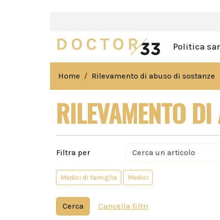
Politica sa
Home
Rilevamento di abuso di sostanze
RILEVAMENTO DI
Filtra per
Medici di famiglia
Medici
Cerca
Cancella filtri