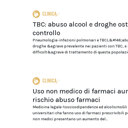
CLINICA
TBC: abuso alcool e droghe os
controllo
Pneumologia-infezioni polmonari e TBCL&#146;abu
droghe &egrave prevalente nei pazienti con TBC, e 
difficolt&agrave di trattamento di questa popolazio
CLINICA
Uso non medico di farmaci a
rischio abuso farmaci
Medicina legale-tossicodipendenze ed alcolismoGli
universitari che fanno uso di farmaci prescrivibili p
non medici presentano un aumento del...