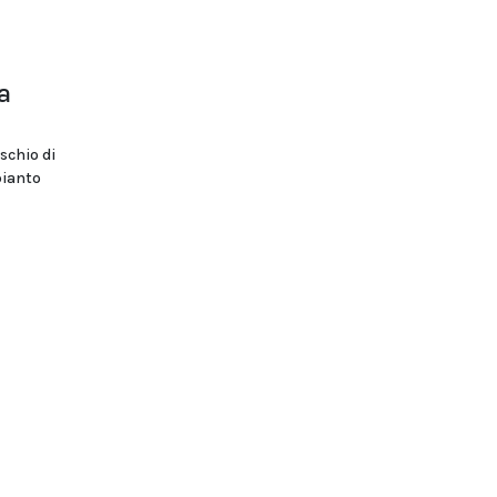
a
schio di
pianto