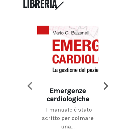
LIBRERIA
Emergenze
Imaging d
cardiologiche
mammel
Il manuale è stato
La radiolo
scritto per colmare
senologica inc
una...
ramo dell'imagi