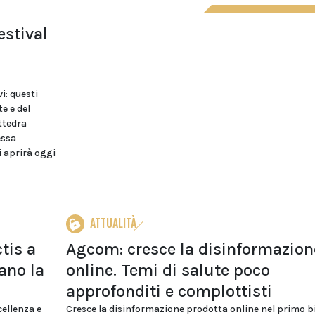
estival
i: questi
te e del
ttedra
essa
i aprirà oggi
ATTUALITÀ
tis a
Agcom: cresce la disinformazion
ano la
online. Temi di salute poco
approfonditi e complottisti
ellenza e
Cresce la disinformazione prodotta online nel primo 