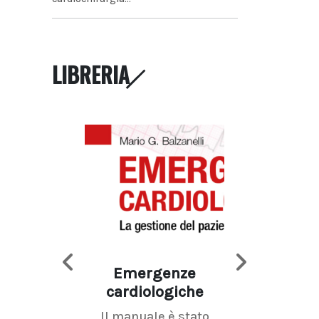
LIBRERIA
Emergenze
Imaging d
cardiologiche
mammel
Il manuale è stato
La radiolo