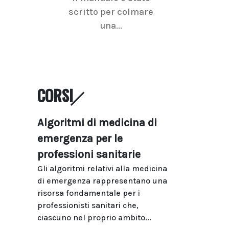
scritto per colmare
senologica inc
una...
ramo dell'imagi
CORSI
Algoritmi di medicina di
emergenza per le
professioni sanitarie
Gli algoritmi relativi alla medicina
di emergenza rappresentano una
risorsa fondamentale per i
professionisti sanitari che,
ciascuno nel proprio ambito...