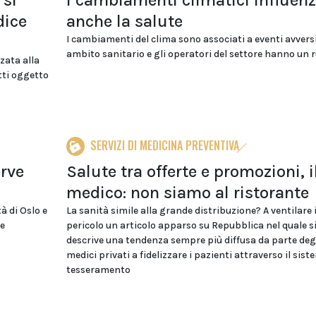
 si
I cambiamenti climatici influen
dice
anche la salute
I cambiamenti del clima sono associati a eventi avversi
ambito sanitario e gli operatori del settore hanno un ru
zata alla
tti oggetto
SERVIZI DI MEDICINA PREVENTIVA
erve
Salute tra offerte e promozioni, i
medico: non siamo al ristorante
à di Oslo e
La sanità simile alla grande distribuzione? A ventilare i
 e
pericolo un articolo apparso su Repubblica nel quale s
descrive una tendenza sempre più diffusa da parte degl
medici privati a fidelizzare i pazienti attraverso il sist
tesseramento