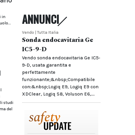
zano
ANNUNCI
 in
olo...
Vendo | Tutta Italia
Sonda endocavitaria Ge
IC5-9-D
Vendo sonda endocavitaria Ge IC5-
9-D, usata garantita e
l
perfettamente
funzionante;&nbsp;Compatibile
con:&nbsp;Logiq E9, Logiq E9 con
l
XDClear, Logiq S8, Voluson E6,...
i
i studi
ema del