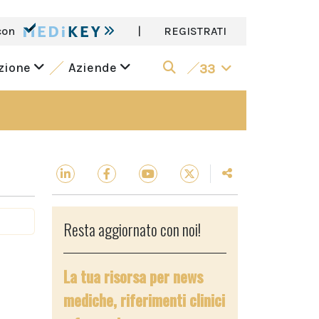
con
|
REGISTRATI
azione
Aziende
33
Resta aggiornato con noi!
La tua risorsa per news
mediche, riferimenti clinici