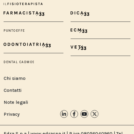
Chi siamo
Contatti
Note legali
Privacy
Edra S.p.a | www.edraspa.it | P.iva 08056040960 | Tel.