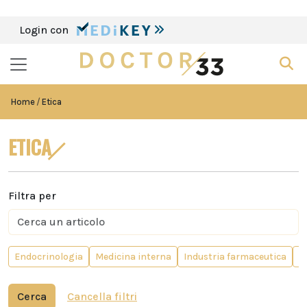
Login con
Home
Etica
ETICA
Filtra per
Endocrinologia
Medicina interna
Industria farmaceutica
P
Cerca
Cancella filtri