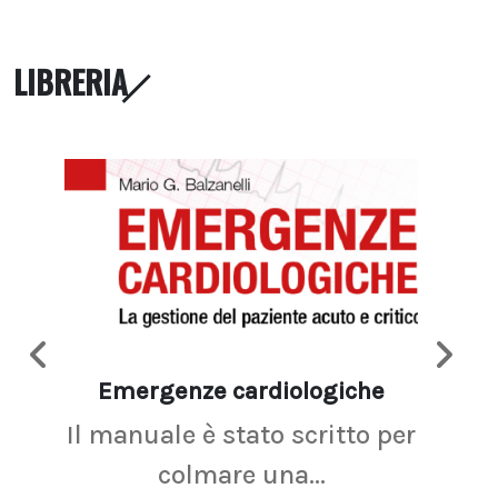
LIBRERIA
Emergenze cardiologiche
Ima
Il manuale è stato scritto per
La r
colmare una...