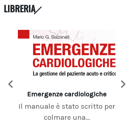
LIBRERIA
Emergenze cardiologiche
Ima
Il manuale è stato scritto per
La r
colmare una...