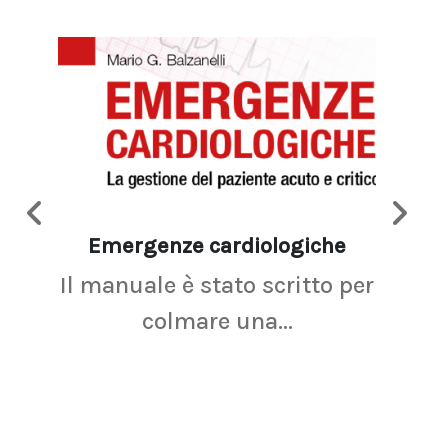
Emergenze cardiologiche
Ima
Il manuale è stato scritto per
La r
colmare una...