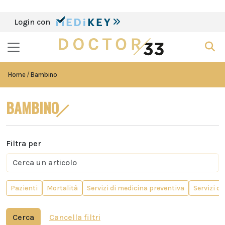
Login con
Home
Bambino
BAMBINO
Filtra per
Pazienti
Mortalità
Servizi di medicina preventiva
Servizi d
Cerca
Cancella filtri