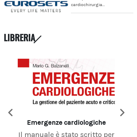
cardiochirurgia...
LIBRERIA
Emergenze cardiologiche
Ima
Il manuale è stato scritto per
La r