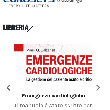
cardiochirurgia...
LIBRERIA
Emergenze cardiologiche
Ima
Il manuale è stato scritto per
La r