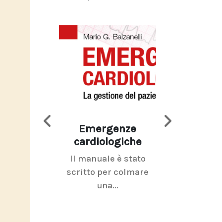
Emergenze
Imaging d
cardiologiche
mammel
Il manuale è stato
La radiolo
scritto per colmare
senologica inc
una...
ramo dell'imagi