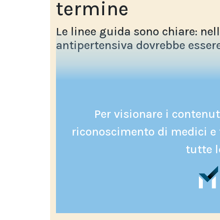
termine
Le linee guida sono chiare: nel
antipertensiva dovrebbe essere 
Per visionare i contenuti
riconoscimento di medici e 
tutte l