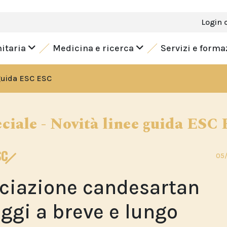
Login 
nitaria
Medicina e ricerca
Servizi e form
 guida ESC ESC
ciale - Novità linee guida ESC
SC
05/
sociazione candesartan
ggi a breve e lungo