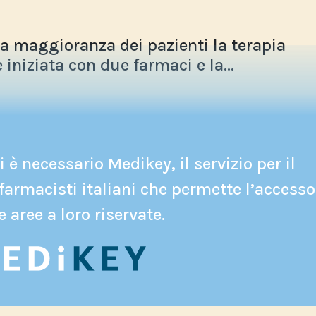
la maggioranza dei pazienti la terapia
iniziata con due farmaci e la...
 è necessario Medikey, il servizio per il
farmacisti italiani che permette l’accesso
e aree a loro riservate.