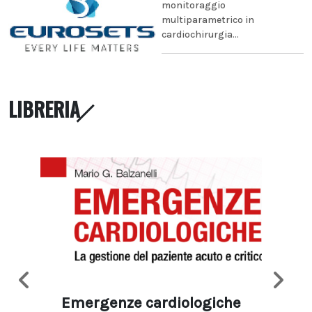
monitoraggio
multiparametrico in
cardiochirurgia...
LIBRERIA
Emergenze cardiologiche
Ima