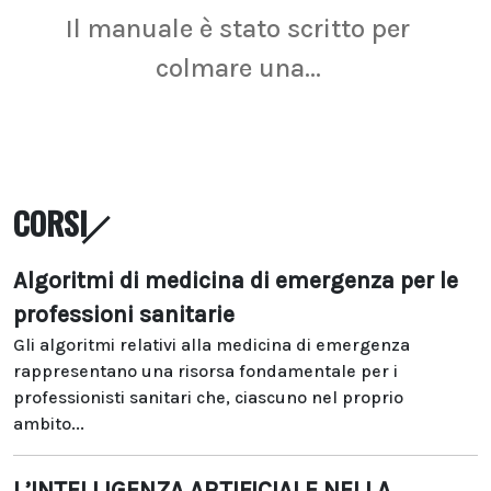
Il manuale è stato scritto per
La r
colmare una...
CORSI
Algoritmi di medicina di emergenza per le
professioni sanitarie
Gli algoritmi relativi alla medicina di emergenza
rappresentano una risorsa fondamentale per i
professionisti sanitari che, ciascuno nel proprio
ambito...
L’INTELLIGENZA ARTIFICIALE NELLA