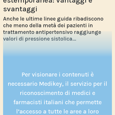
estemporanea: vantaggi e
svantaggi
Anche le ultime linee guida ribadiscono
che meno della metà dei pazienti in
trattamento antipertensivo raggiunge
valori di pressione sistolica...
Per visionare i contenuti è
necessario Medikey, il servizio per il
riconoscimento di medici e
farmacisti italiani che permette
l’accesso a tutte le aree a loro