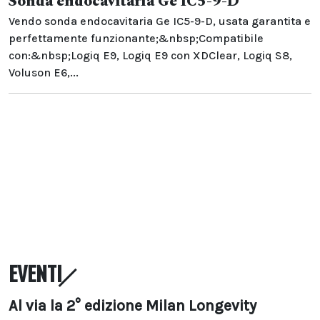
Sonda endocavitaria Ge IC5-9-D
Vendo sonda endocavitaria Ge IC5-9-D, usata garantita e
perfettamente funzionante;&nbsp;Compatibile
con:&nbsp;Logiq E9, Logiq E9 con XDClear, Logiq S8,
Voluson E6,...
EVENTI
Al via la 2° edizione Milan Longevity