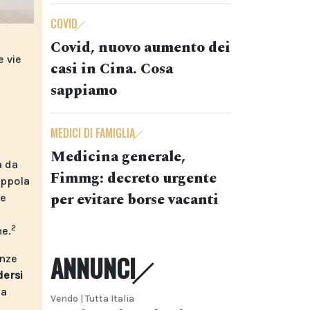
COVID
Covid, nuovo aumento dei
e vie
casi in Cina. Cosa
sappiamo
MEDICI DI FAMIGLIA
Medicina generale,
a da
Fimmg: decreto urgente
appola
per evitare borse vacanti
he
2
ne.
ANNUNCI
anze
ersi
ma
Vendo | Tutta Italia