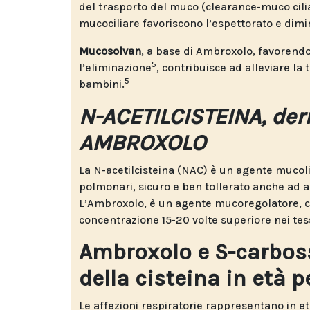
del trasporto del muco (clearance-muco cili
mucociliare favoriscono l’espettorato e dimin
Mucosolvan
, a base di Ambroxolo, favorendo 
5
l’eliminazione
, contribuisce ad alleviare la 
5
bambini.
N-ACETILCISTEINA, deri
AMBROXOLO
La N-acetilcisteina (NAC) è un agente mucolit
polmonari, sicuro e ben tollerato anche ad al
L’Ambroxolo, è un agente mucoregolatore, c
concentrazione 15-20 volte superiore nei tes
Ambroxolo e S-carboss
della cisteina in età p
Le affezioni respiratorie rappresentano in e