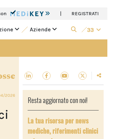
con
|
REGISTRATI
azione
Aziende
33
osse
04/2026
Resta aggiornato con noi!
ci
La tua risorsa per news
mediche, riferimenti clinici