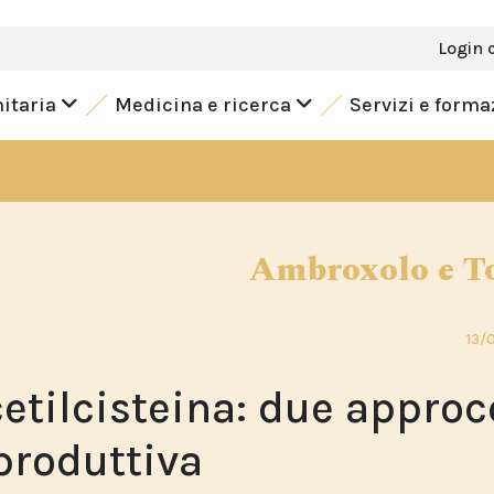
Login 
nitaria
Medicina e ricerca
Servizi e form
Ambroxolo e T
13/
etilcisteina: due approc
 produttiva