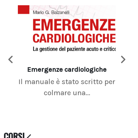
Emergenze cardiologiche
Ima
Il manuale è stato scritto per
La r
colmare una...
CORSI