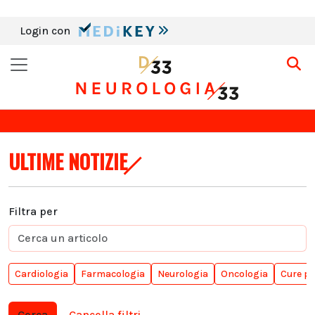
Login con
ULTIME NOTIZIE
Filtra per
Cardiologia
Farmacologia
Neurologia
Oncologia
Cure pa
Cerca
Cancella filtri