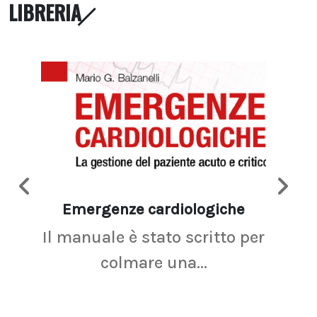
LIBRERIA
Emergenze cardiologiche
Ima
Il manuale è stato scritto per
La r
colmare una...