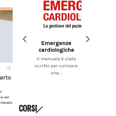
Emergenze
Imaging d
cardiologiche
mammel
Il manuale è stato
La radiolo
scritto per colmare
senologica inc
una...
ramo dell'imagi
arto
l
ra nel
rilevato
CORSI