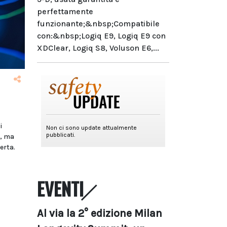
perfettamente
funzionante;&nbsp;Compatibile
con:&nbsp;Logiq E9, Logiq E9 con
XDClear, Logiq S8, Voluson E6,...
i
o, ma
erta.
EVENTI
Al via la 2° edizione Milan