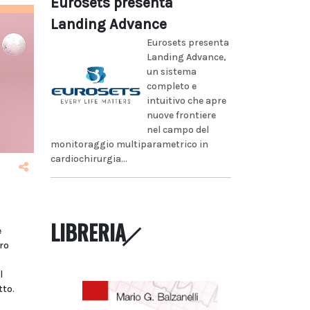
Eurosets presenta
Landing Advance
Eurosets presenta
Landing Advance,
un sistema
completo e
intuitivo che apre
nuove frontiere
nel campo del
monitoraggio multiparametrico in
cardiochirurgia...
LIBRERIA
e
ro
l
tto.