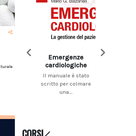
Emergenze
Imaging d
cardiologiche
mammel
tturale
Il manuale è stato
La radiolo
scritto per colmare
senologica inc
una...
ramo dell'imagi
CORSI