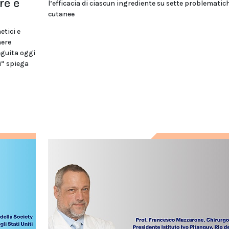
re e
l’efficacia di ciascun ingrediente su sette problematic
cutanee
tici e
nere
eguita oggi
i” spiega