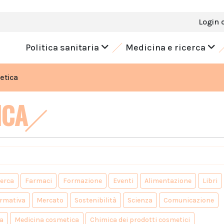
Login 
Politica sanitaria
Medicina e ricerca
etica
ICA
cerca
Farmaci
Formazione
Eventi
Alimentazione
Libri
rmativa
Mercato
Sostenibilità
Scienza
Comunicazione
a
Medicina cosmetica
Chimica dei prodotti cosmetici