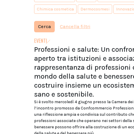
Chimica cosmetica
Dermocosmesi
Innovazi
Cerca
Cancella filtri
EVENTI
Professioni e salute: Un confro
aperto tra istituzioni e associa
rappresentanza di professioni 
mondo della salute e benesser
costruire insieme un ecosiste
sano e sostenibile.
Si è svolto mercoledì 4 giugno presso la Camera de
l’incontro promosso da Confcommercio Professioni
una riflessione ampia e condivisa sul contributo che
professioni associate che operano nei settori della 
benessere possono offrire alla costruzione di un e
della salute e del benessere più...