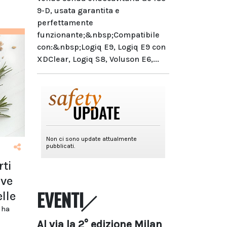
9-D, usata garantita e
perfettamente
funzionante;&nbsp;Compatibile
con:&nbsp;Logiq E9, Logiq E9 con
XDClear, Logiq S8, Voluson E6,...
ti
ave
EVENTI
elle
 ha
Al via la 2° edizione Milan