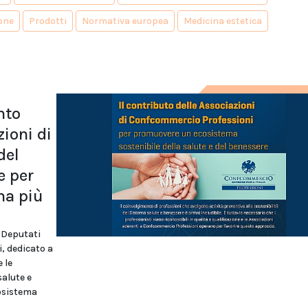
one
Prodotti
Normativa europea
Medicina estetica
nto
zioni di
del
e per
ma più
i Deputati
, dedicato a
 le
salute e
cosistema