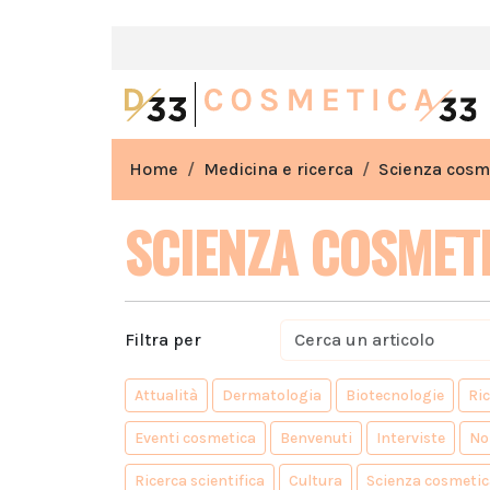
Home
Medicina e ricerca
Scienza cosm
SCIENZA COSMET
Filtra per
Attualità
Dermatologia
Biotecnologie
Ri
Eventi cosmetica
Benvenuti
Interviste
No
Ricerca scientifica
Cultura
Scienza cosmetic