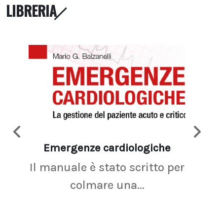
LIBRERIA
Emergenze cardiologiche
Ima
Il manuale è stato scritto per
La r
colmare una...