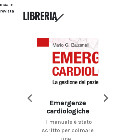
anea in
prevista
LIBRERIA
Emergenze
Imaging d
cardiologiche
mammel
Il manuale è stato
La radiolo
scritto per colmare
senologica inc
una...
ramo dell'imagi