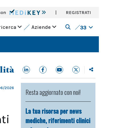
con
|
REGISTRATI
ricerca
Aziende
33
lità
06/2026
Resta aggiornato con noi!
La tua risorsa per news
ti
mediche, riferimenti clinici