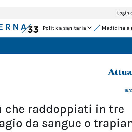
Login 
Politica sanitaria
Medicina e 
Attua
19/
ù che raddoppiati in tre
agio da sangue o trapian