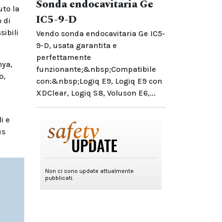
Sonda endocavitaria Ge
uto la
IC5-9-D
 di
sibili
Vendo sonda endocavitaria Ge IC5-
9-D, usata garantita e
perfettamente
nya,
funzionante;&nbsp;Compatibile
o,
con:&nbsp;Logiq E9, Logiq E9 con
XDClear, Logiq S8, Voluson E6,...
i e
us