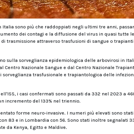
in Italia sono più che raddoppiati negli ultimi tre anni, pass
mento dei contagi e la diffusione del virus in quasi tutte l
si di trasmissione attraverso trasfusioni di sangue o trapianti
no sulla sorveglianza epidemiologica delle arbovirosi in Ital
 dal Centro Nazionale Sangue e dal Centro Nazionale Trapiant
i sorveglianza trasfusionale e trapiantologica delle infezion
ell'ISS, i casi confermati sono passati da 332 nel 2023 a 46
n incremento del 133% nel triennio.
sentato forme neuro-invasive. I numeri più elevati sono stati
con 83 e in Lombardia con 56. Sono stati inoltre segnalati 3
nte da Kenya, Egitto e Maldive.