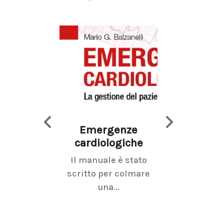
Emergenze
Imaging d
cardiologiche
mammel
Il manuale è stato
La radiolo
scritto per colmare
senologica inc
una...
ramo dell'imagi