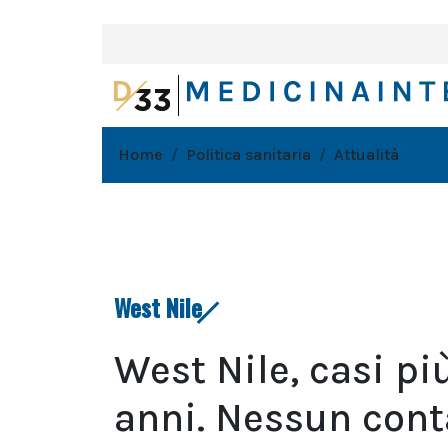
Home
Politica sanitaria
Attualità
West Nile
West Nile, casi pi
anni. Nessun cont