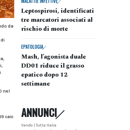
MALATTIE INFETTIVE
Leptospirosi, identificati
tre marcatori associati al
ando da
rischio di morte
e
 di
EPATOLOGIA
Mash, l’agonista duale
ia,
DD01 riduce il grasso
i,
i
epatico dopo 12
settimane
0 nel
ANNUNCI
39 casi
Vendo | Tutta Italia