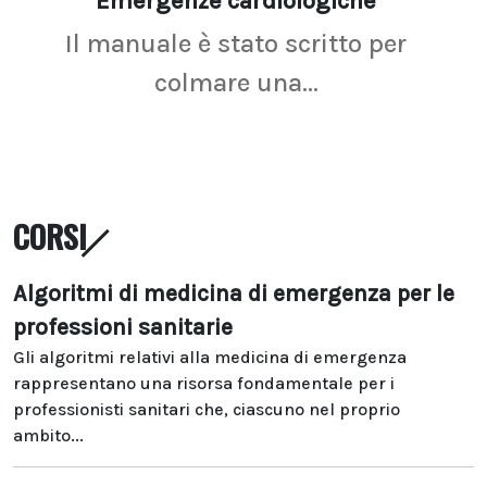
Emergenze cardiologiche
Ima
Il manuale è stato scritto per
La r
colmare una...
CORSI
Algoritmi di medicina di emergenza per le
professioni sanitarie
Gli algoritmi relativi alla medicina di emergenza
rappresentano una risorsa fondamentale per i
professionisti sanitari che, ciascuno nel proprio
ambito...