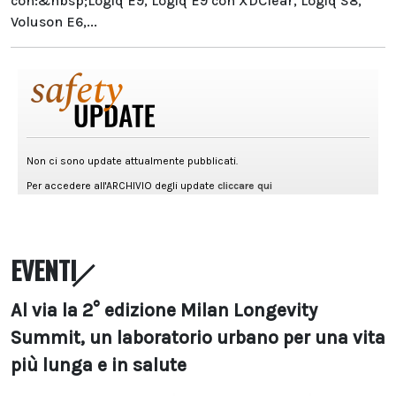
con:&nbsp;Logiq E9, Logiq E9 con XDClear, Logiq S8,
Voluson E6,...
EVENTI
Al via la 2° edizione Milan Longevity
Summit, un laboratorio urbano per una vita
più lunga e in salute