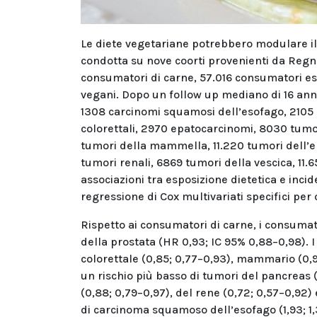
Le diete vegetariane potrebbero modulare il r
condotta su nove coorti provenienti da Regno 
consumatori di carne, 57.016 consumatori esc
vegani. Dopo un follow up mediano di 16 anni,
1308 carcinomi squamosi dell’esofago, 2105 
colorettali, 2970 epatocarcinomi, 8030 tumo
tumori della mammella, 11.220 tumori dell’en
tumori renali, 6869 tumori della vescica, 11
associazioni tra esposizione dietetica e inc
regressione di Cox multivariati specifici pe
Rispetto ai consumatori di carne, i consumat
della prostata (HR 0,93; IC 95% 0,88–0,98). 
colorettale (0,85; 0,77–0,93), mammario (0,9
un rischio più basso di tumori del pancreas 
(0,88; 0,79–0,97), del rene (0,72; 0,57–0,92)
di carcinoma squamoso dell’esofago (1,93; 1,