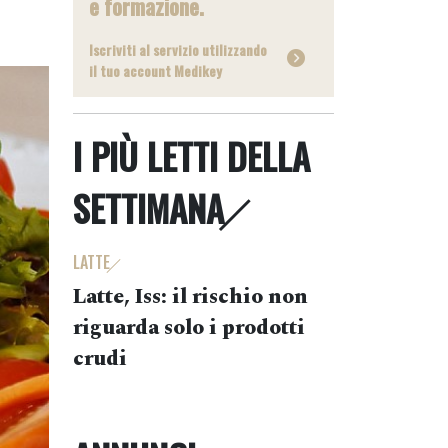
e formazione.
Iscriviti al servizio utilizzando
il tuo account Medikey
I PIÙ LETTI DELLA
SETTIMANA
LATTE
Latte, Iss: il rischio non
riguarda solo i prodotti
crudi