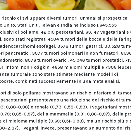
ischio di sviluppare diversi tumori. Un’analisi prospettica
Unito, Stati Uniti, Taiwan e India ha incluso 1.645.555
lusivi di pollame, 42.910 pescetariani, 63.147 vegetariani e
 sono stati registrati 4504 tumori della bocca e della farin
adenocarcinomi esofagei, 3578 tumori gastrici, 30.528 tum
ri pancreatici, 3077 tumori polmonari in non fumatori, 61.3
dometrio, 8076 tumori ovarici, 45.946 tumori prostatici, 71
.651 linfomi non Hodgkin, 4658 mielomi multipli e 7306 leuce
idenza tumorale sono state stimate mediante modelli di
r coorte, combinati successivamente in una meta analisi.
ori di solo pollame mostravano un rischio inferiore di tumo
I pescetariani presentavano una riduzione del rischio di tum
3; 0,88–0,98) e renale (0,73; 0,58–0,93). I vegetariani mos
(0,79; 0,65–0,97), della mammella (0,91; 0,86–0,97), della pr
 e di mieloma multiplo (0,69; 0,51–0,93), ma un rischio più el
30–2,87). I vegani, invece, presentavano un aumento del ris