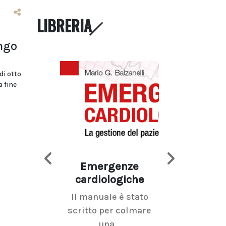
LIBRERIA
ungo
di otto
a fine
Emergenze
Imaging d
cardiologiche
mammel
Il manuale è stato
La radiolo
scritto per colmare
senologica inc
una...
ramo dell'imagi