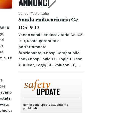
ANNUNCI
Vendo | Tutta Italia
Sonda endocavitaria Ge
IC5-9-D
 8849
ge,
Vendo sonda endocavitaria Ge IC5-
ori
9-D, usata garantita e
68
perfettamente
93
funzionante;&nbsp;Compatibile
mie. Le
con:&nbsp;Logiq E9, Logiq E9 con
XDClear, Logiq S8, Voluson E6,...
re
ore
travano
ostata
evato
chio di