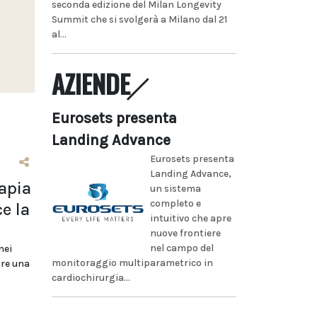
seconda edizione del Milan Longevity
Summit che si svolgerà a Milano dal 21
al...
AZIENDE
Eurosets presenta
Landing Advance
Eurosets presenta
Landing Advance,
rapia
un sistema
completo e
e la
intuitivo che apre
nuove frontiere
nel campo del
nei
monitoraggio multiparametrico in
are una
cardiochirurgia...