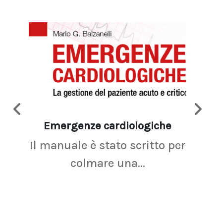
Emergenze cardiologiche
Ima
Il manuale è stato scritto per
La r
colmare una...