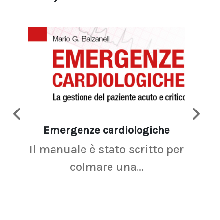
Emergenze cardiologiche
Ima
Il manuale è stato scritto per
La r
colmare una...