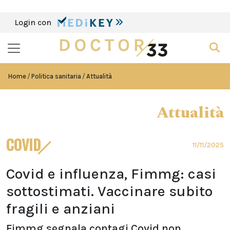
Login con
Home
Politica sanitaria
Attualità
Attualità
COVID
11/11/2025
Covid e influenza, Fimmg: casi
sottostimati. Vaccinare subito
fragili e anziani
Fimmg segnala contagi Covid non