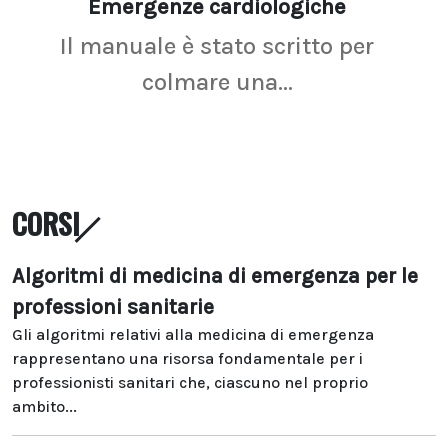
Emergenze cardiologiche
Ima
Il manuale è stato scritto per
La r
colmare una...
CORSI
Algoritmi di medicina di emergenza per le
professioni sanitarie
Gli algoritmi relativi alla medicina di emergenza
rappresentano una risorsa fondamentale per i
professionisti sanitari che, ciascuno nel proprio
ambito...