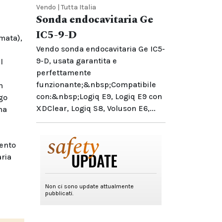
Vendo | Tutta Italia
Sonda endocavitaria Ge
IC5-9-D
mmata),
Vendo sonda endocavitaria Ge IC5-
9-D, usata garantita e
l
perfettamente
funzionante;&nbsp;Compatibile
n
con:&nbsp;Logiq E9, Logiq E9 con
ogo
XDClear, Logiq S8, Voluson E6,...
na
mento
aria