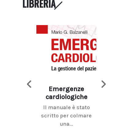
LIBRERIA
Emergenze
Imaging d
cardiologiche
mammel
Il manuale è stato
La radiolo
scritto per colmare
senologica inc
una...
ramo dell'imagi