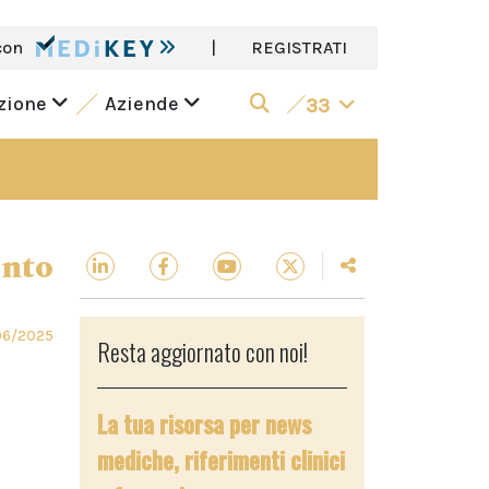
con
|
REGISTRATI
azione
Aziende
33
ento
06/2025
Resta aggiornato con noi!
La tua risorsa per news
mediche, riferimenti clinici