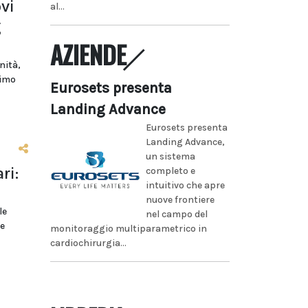
vi
al...
g
AZIENDE
nità,
rimo
Eurosets presenta
Landing Advance
Eurosets presenta
Landing Advance,
un sistema
ri:
completo e
intuitivo che apre
nuove frontiere
le
nel campo del
ne
monitoraggio multiparametrico in
cardiochirurgia...