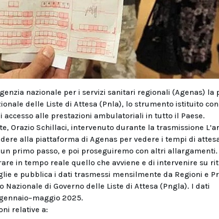
genzia nazionale per i servizi sanitari regionali (Agenas) la
onale delle Liste di Attesa (Pnla), lo strumento istituito con
accesso alle prestazioni ambulatoriali in tutto il Paese.
te, Orazio Schillaci, intervenuto durante la trasmissione L’a
cedere alla piattaforma di Agenas per vedere i tempi di attes
È un primo passo, e poi proseguiremo con altri allargamenti.
re in tempo reale quello che avviene e di intervenire su rit
glie e pubblica i dati trasmessi mensilmente da Regioni e P
azionale di Governo delle Liste di Attesa (Pngla). I dati
o gennaio–maggio 2025.
ni relative a: