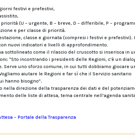
orni festivi e prefestivi,
ssistito,
 priorità (U – urgente, B – breve, D – differibile, P – progra
zione e per classe di priorità.
stazione, classe e giornata (compresi i festivi e prefestivi). I
n nuovi indicatori e livelli di approfondimento.
 ha sottolineato come il rilascio del cruscotto si inserisca in u
oni: “Sto incontrando i presidenti delle Regioni, c’è un dial
e. Serve uno sforzo comune, in cui tutti dobbiamo giocare u
gliamo aiutare le Regioni e far sì che il Servizio sanitario
 cui hanno bisogno”.
 nella direzione della trasparenza dei dati e del potenzia
mento delle liste di attesa, tema centrale nell’agenda sanit
Attesa – Portale della Trasparenza