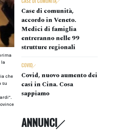
CASE DI COMUNITÀ
Case di comunità,
accordo in Veneto.
Medici di famiglia
entreranno nelle 99
strutture regionali
 prima
 la
COVID
Covid, nuovo aumento dei
ria che
casi in Cina. Cosa
a su
sappiamo
ardi”.
rovince
ANNUNCI