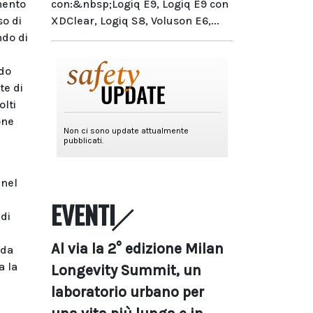
con:&nbsp;Logiq E9, Logiq E9 con
amento
XDClear, Logiq S8, Voluson E6,...
so di
ndo di
odo
te di
olti
one
 nel
EVENTI
 di
Al via la 2° edizione Milan
 da
a la
Longevity Summit, un
laboratorio urbano per