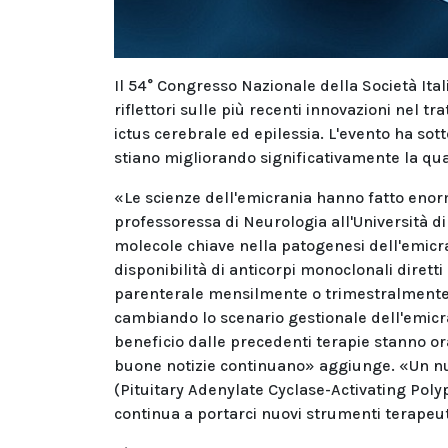
Il 54° Congresso Nazionale della Società Ital
riflettori sulle più recenti innovazioni nel 
ictus cerebrale ed epilessia. L'evento ha sot
stiano migliorando significativamente la quali
«Le scienze dell'emicrania hanno fatto enor
professoressa di Neurologia all'Università di 
molecole chiave nella patogenesi dell'emicra
disponibilità di anticorpi monoclonali diretti
parenterale mensilmente o trimestralmente, e
cambiando lo scenario gestionale dell'emicr
beneficio dalle precedenti terapie stanno or
buone notizie continuano» aggiunge. «Un nu
(Pituitary Adenylate Cyclase-Activating Polyp
continua a portarci nuovi strumenti terapeut