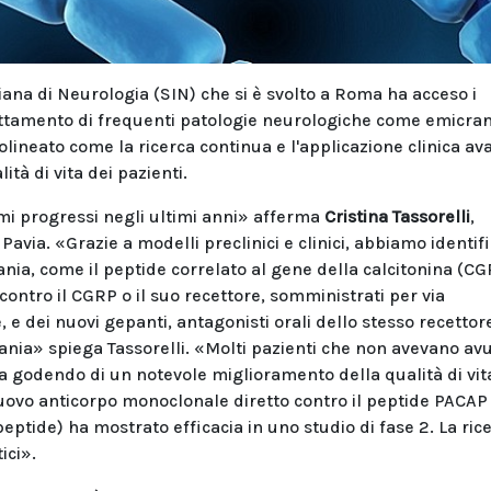
iana di Neurologia (SIN) che si è svolto a Roma ha acceso i
trattamento di frequenti patologie neurologiche come emicran
tolineato come la ricerca continua e l'applicazione clinica a
tà di vita dei pazienti.
mi progressi negli ultimi anni» afferma
Cristina Tassorelli
,
Pavia. «Grazie a modelli preclinici e clinici, abbiamo identif
nia, come il peptide correlato al gene della calcitonina (CG
 contro il CGRP o il suo recettore, somministrati per via
 dei nuovi gepanti, antagonisti orali dello stesso recettore
ania» spiega Tassorelli. «Molti pazienti che non avevano av
a godendo di un notevole miglioramento della qualità di vita
ovo anticorpo monoclonale diretto contro il peptide PACAP
eptide) ha mostrato efficacia in uno studio di fase 2. La ric
ici».