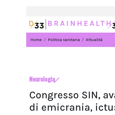
Home
Politica sanitaria
Attualità
Neurologia
Congresso SIN, a
di emicrania, ictu