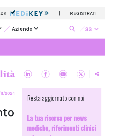
con
|
REGISTRATI
Aziende
33
lità
/11/2024
Resta aggiornato con noi!
nto
La tua risorsa per news
mediche, riferimenti clinici