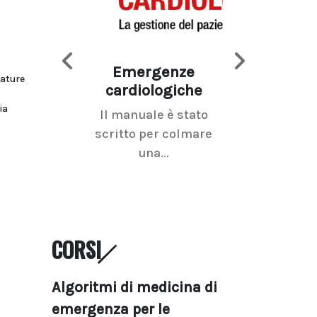
Emergenze
Imaging d
rature
cardiologiche
mammel
ia
Il manuale è stato
La radiolo
scritto per colmare
senologica inc
una...
ramo dell'imagi
CORSI
Algoritmi di medicina di
emergenza per le