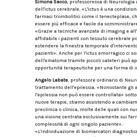
Simona Sacco
, professoressa di Neurologia a
dell'ictus cerebrale. «L'ictus è una condizi
farmaci trombolitici come il tenecteplase, ch
essere più efficace e facile da somministrare
«Grazie a tecniche avanzate di imaging e all'
affidabile i pazienti con tessuto cerebrale 
estendere la finestra temporale d'intervento
pazienti». Anche per l'ictus emorragico ci s
dell'ematoma tramite piccoli cateteri può ap
opportunità terapeutiche per una forma di ic
Angelo Labate
, professore ordinario di Neuro
trattamento dell'epilessia. «Nonostante gli at
l'epilessia non può essere controllata» sotto
nuove terapie, stiamo assistendo a cambiamen
preclinica o clinica, molte delle quali con
una visione centrata esclusivamente sui farm
complessità di ogni singolo paziente».
«L'individuazione di biomarcatori diagnostici 