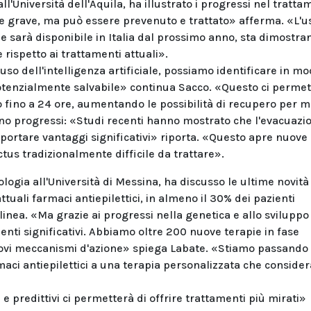
ll'Università dell'Aquila, ha illustrato i progressi nel tratt
one grave, ma può essere prevenuto e trattato» afferma. «L'u
e sarà disponibile in Italia dal prossimo anno, sta dimostra
 rispetto ai trattamenti attuali».
uso dell'intelligenza artificiale, possiamo identificare in m
potenzialmente salvabile» continua Sacco. «Questo ci permet
 fino a 24 ore, aumentando le possibilità di recupero per m
ono progressi: «Studi recenti hanno mostrato che l'evacuazi
portare vantaggi significativi» riporta. «Questo apre nuove
tus tradizionalmente difficile da trattare».
logia all'Università di Messina, ha discusso le ultime novità
tuali farmaci antiepilettici, in almeno il 30% dei pazienti
linea. «Ma grazie ai progressi nella genetica e allo sviluppo
ti significativi. Abbiamo oltre 200 nuove terapie in fase
 nuovi meccanismi d'azione» spiega Labate. «Stiamo passando
aci antiepilettici a una terapia personalizzata che consider
e predittivi ci permetterà di offrire trattamenti più mirati»