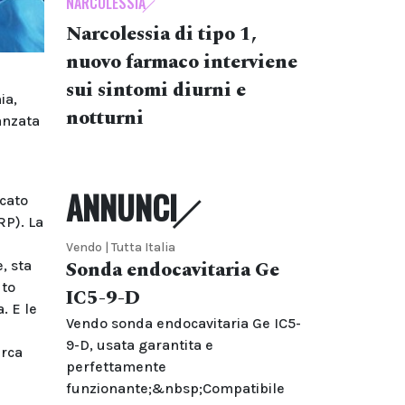
NARCOLESSIA
Narcolessia di tipo 1,
nuovo farmaco interviene
sui sintomi diurni e
ia,
notturni
vanzata
ANNUNCI
icato
RP). La
Vendo | Tutta Italia
Sonda endocavitaria Ge
, sta
uto
IC5-9-D
. E le
Vendo sonda endocavitaria Ge IC5-
9-D, usata garantita e
erca
perfettamente
funzionante;&nbsp;Compatibile