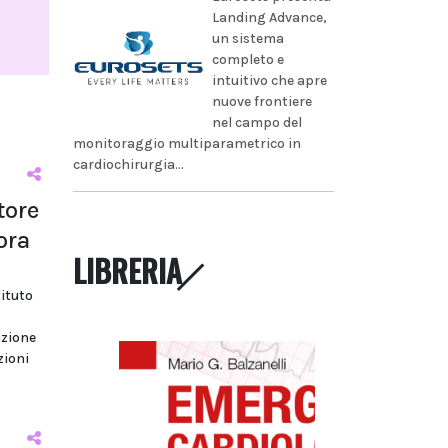
Landing Advance,
un sistema
completo e
intuitivo che apre
nuove frontiere
nel campo del
monitoraggio multiparametrico in
cardiochirurgia...
tore
ora
LIBRERIA
tituto
izione
zioni