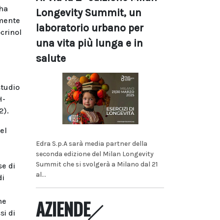
 ha
Longevity Summit, un
lmente
laboratorio urbano per
crinol
una vita più lunga e in
salute
studio
H-
2).
el
Edra S.p.A sarà media partner della
seconda edizione del Milan Longevity
Summit che si svolgerà a Milano dal 21
se di
al...
di
AZIENDE
he
si di