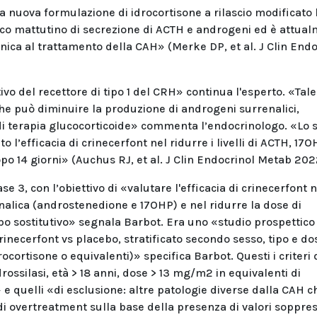
a nuova formulazione di idrocortisone a rilascio modificato
icco mattutino di secrezione di ACTH e androgeni ed è attua
nica al trattamento della CAH» (Merke DP, et al. J Clin Endo
vo del recettore di tipo 1 del CRH» continua l'esperto. «Tale
e può diminuire la produzione di androgeni surrenalici,
i terapia glucocorticoide» commenta l’endocrinologo. «Lo 
 l’efficacia di crinecerfont nel ridurre i livelli di ACTH, 17O
 14 giorni» (Auchus RJ, et al. J Clin Endocrinol Metab 202
se 3, con l’obiettivo di «valutare l'efficacia di crinecerfont n
nalica (androstenedione e 17OHP) e nel ridurre la dose di
ipo sostitutivo» segnala Barbot. Era uno «studio prospettico
inecerfont vs placebo, stratificato secondo sesso, tipo e do
cortisone o equivalenti)» specifica Barbot. Questi i criteri 
idrossilasi, età > 18 anni, dose > 13 mg/m2 in equivalenti di
 quelli «di esclusione: altre patologie diverse dalla CAH c
di overtreatment sulla base della presenza di valori soppres