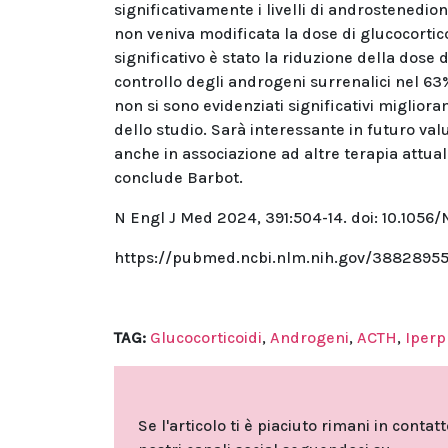
significativamente i livelli di androstenedio
non veniva modificata la dose di glucocorticoi
significativo è stato la riduzione della dos
controllo degli androgeni surrenalici nel 63%
non si sono evidenziati significativi miglio
dello studio. Sarà interessante in futuro val
anche in associazione ad altre terapia attua
conclude Barbot.
N Engl J Med 2024, 391:504-14. doi: 10.105
https://pubmed.ncbi.nlm.nih.gov/38828955
TAG:
Glucocorticoidi
,
Androgeni
,
ACTH
,
Iperp
Se l'articolo ti è piaciuto rimani in contat