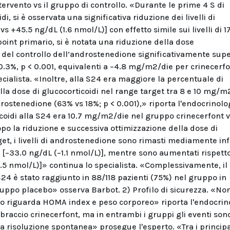
intervento vs il gruppo di controllo. «Durante le prime 4 S di
, si è osservata una significativa riduzione dei livelli di
 +45.5 ng/dL (1.6 nmol/L)] con effetto simile sui livelli di
oint primario, si è notata una riduzione della dose
del controllo dell’androstenedione significativamente supe
10.3%, p < 0.001, equivalenti a −4.8 mg/m2/die per crinecerfo
ialista. «Inoltre, alla S24 era maggiore la percentuale di
la dose di glucocorticoidi nel range target tra 8 e 10 mg/m
drostenedione (63% vs 18%; p < 0.001),» riporta l'endocrinolo
icoidi alla S24 era 10.7 mg/m2/die nel gruppo crinecerfont v
o la riduzione e successiva ottimizzazione della dose di
rget, i livelli di androstenedione sono rimasti mediamente inf
t [−33.0 ng/dL (−1.1 nmol/L)], mentre sono aumentati rispetto
.5 nmol/L)]» continua lo specialista. «Complessivamente, il
 S24 è stato raggiunto in 88/118 pazienti (75%) nel gruppo in
ruppo placebo» osserva Barbot. 2) Profilo di sicurezza. «Non
nto riguarda HOMA index e peso corporeo» riporta l'endocrin
 braccio crinecerfont, ma in entrambi i gruppi gli eventi sono
 a risoluzione spontanea» prosegue l'esperto. «Tra i principa