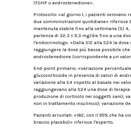
17OHP o androstenedione».
Protocollo: «al giorno 1, i pazienti venivano
due somministrazioni quotidiane» riferisce B
mantenuta stabile fino alla settimana (S) 4
partenza di 32.3 ± 9.3 mg/die fino a una do
l'endocrinologo. «Dalla S12 alla S24 la dose d
raggiungere la dose più bassa possibile che
androstenedione (corrispondente a un valore 
End-point primario: «variazione percentuale 
glucocorticoide in presenza di valori di and
variazione alla S4 rispetto al basale nei valo
raggiungevano alla S24 una dose di terapia g
produzione di cortisolo nei soggetti sani); v
non in trattamento insulinico); variazione de
Pazienti arruolati: «182, con il 95% che ha c
braccio placebo)» riferisce l'esperto.