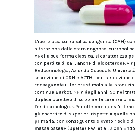
L’iperplasia surrenalica congenita (CAH) co
alterazione della steroidogenesi surrenalica, 
«Nella sua forma classica, si caratterizza per
con perdita di sali, anche di aldosterone,» 
Endocrinologia, Azienda Ospedale Università
secrezione di CRH e ACTH, per la riduzione d
conseguente ulteriore stimolo alla produzio
continua Barbot. «Fin dagli anni ’50 nel tratt
duplice obiettivo di supplire la carenza or
l'endocrinologo. «Per ottenere quest’ultimo 
glucocorticoidi superiori rispetto a quelle n
primaria, con conseguente elevato rischio d
massa ossea» (Speiser PW, et al. J Clin Endo