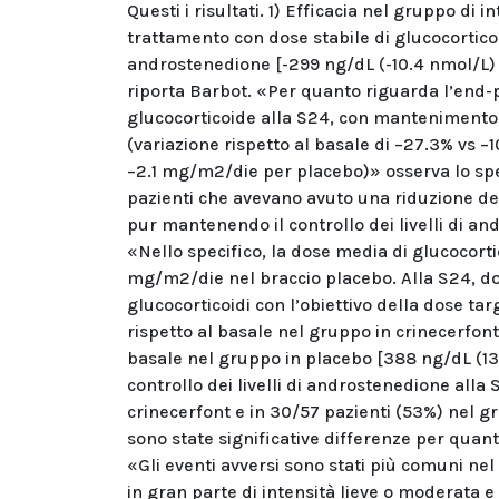
Questi i risultati. 1) Efficacia nel gruppo di 
trattamento con dose stabile di glucocorticoidi
androstenedione [-299 ng/dL (-10.4 nmol/L) vs
riporta Barbot. «Per quanto riguarda l’end-p
glucocorticoide alla S24, con mantenimento 
(variazione rispetto al basale di −27.3% vs −
−2.1 mg/m2/die per placebo)» osserva lo spec
pazienti che avevano avuto una riduzione del
pur mantenendo il controllo dei livelli di an
«Nello specifico, la dose media di glucocort
mg/m2/die nel braccio placebo. Alla S24, dop
glucocorticoidi con l’obiettivo della dose ta
rispetto al basale nel gruppo in crinecerfon
basale nel gruppo in placebo [388 ng/dL (13
controllo dei livelli di androstenedione alla
crinecerfont e in 30/57 pazienti (53%) nel g
sono state significative differenze per qua
«Gli eventi avversi sono stati più comuni nel
in gran parte di intensità lieve o moderata e