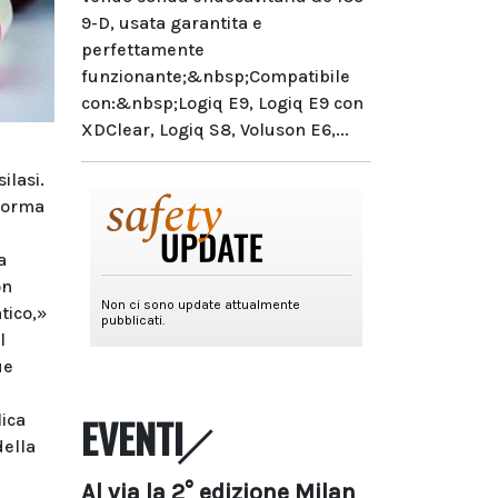
9-D, usata garantita e
perfettamente
funzionante;&nbsp;Compatibile
con:&nbsp;Logiq E9, Logiq E9 con
XDClear, Logiq S8, Voluson E6,...
ilasi.
 forma
a
on
tico,»
l
ue
lica
EVENTI
della
Al via la 2° edizione Milan