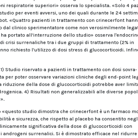
oni respiratorie superiori» osserva lo specialista. «Solo 4 pa
studio per eventi avversi, uno dei quali durante le 24 setti
ot. «Quattro pazienti in trattamento con crinecerfont han
o dal clinico sperimentatore come non verosimilmente legat
 ha portato all’interruzione dello studio» osserva l'endocrin
di crisi surrenaliche tra i due gruppi di trattamento (2% in
no richiesto l’utilizzo di dosi stress di glucocorticoidi. Infi
«1) Studio riservato a pazienti in trattamento con dosi sovra-
ta per poter osservare variazioni cliniche degli end-point le
lla riduzione della dose di glucocorticoidi potrebbe aver limit
drogenica. 4) Risultati non generalizzabili alle diverse popol
».
 «questo studio dimostra che crinecerfont è un farmaco mo
ilità e sicurezza, che rispetto al placebo ha consentito negl
inicamente significativa della dose di glucocorticoidi con
androgeni surrenalici. Si è dimostrato efficace nel ridurre