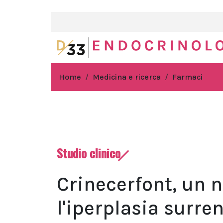
Home
Medicina e ricerca
Farmaci
Studio clinico
Crinecerfont, un 
l'iperplasia surre