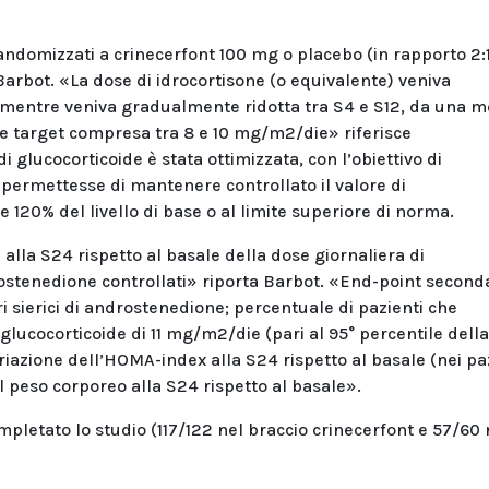
 randomizzati a crinecerfont 100 mg o placebo (in rapporto 2:1
arbot. «La dose di idrocortisone (o equivalente) veniva
, mentre veniva gradualmente ridotta tra S4 e S12, da una m
se target compresa tra 8 e 10 mg/m2/die» riferisce
i glucocorticoide è stata ottimizzata, con l’obiettivo di
 permettesse di mantenere controllato il valore di
120% del livello di base o al limite superiore di norma.
alla S24 rispetto al basale della dose giornaliera di
rostenedione controllati» riporta Barbot. «End-point seconda
ri sierici di androstenedione; percentuale di pazienti che
lucocorticoide di 11 mg/m2/die (pari al 95° percentile della
ariazione dell’HOMA-index alla S24 rispetto al basale (nei pa
l peso corporeo alla S24 rispetto al basale».
ompletato lo studio (117/122 nel braccio crinecerfont e 57/60 