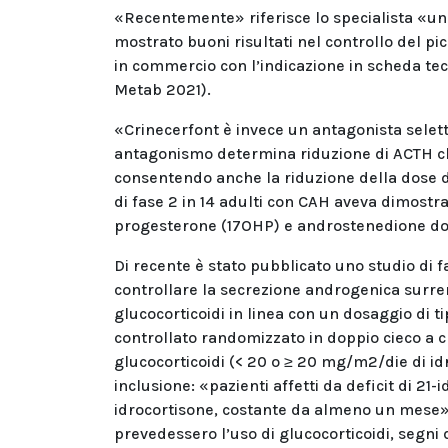
«Recentemente» riferisce lo specialista «un
mostrato buoni risultati nel controllo del p
in commercio con l’indicazione in scheda tec
Metab 2021).
«Crinecerfont è invece un antagonista seletti
antagonismo determina riduzione di ACTH ch
consentendo anche la riduzione della dose d
di fase 2 in 14 adulti con CAH aveva dimostrato
progesterone (17OHP) e androstenedione dopo
Di recente è stato pubblicato uno studio di fa
controllare la secrezione androgenica surre
glucocorticoidi in linea con un dosaggio di t
controllato randomizzato in doppio cieco a cr
glucocorticoidi (< 20 o ≥ 20 mg/m2/die di idro
inclusione: «pazienti affetti da deficit di 21-
idrocortisone, costante da almeno un mese» e
prevedessero l’uso di glucocorticoidi, segni 