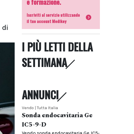
e formazione.
Iscriviti al servizio utilizzando
il tuo account Medikey
 di
I PIÙ LETTI DELLA
SETTIMANA
ANNUNCI
Vendo | Tutta Italia
Sonda endocavitaria Ge
IC5-9-D
Vendo sonda endocavitaria Ge IC5-