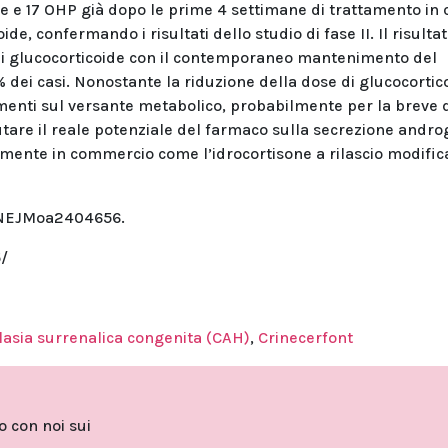
ne e 17 OHP già dopo le prime 4 settimane di trattamento in 
de, confermando i risultati dello studio di fase II. Il risulta
e di glucocorticoide con il contemporaneo mantenimento del
 dei casi. Nonostante la riduzione della dose di glucocortico
ramenti sul versante metabolico, probabilmente per la breve 
utare il reale potenziale del farmaco sulla secrezione andro
lmente in commercio come l’idrocortisone a rilascio modific
6/NEJMoa2404656.
/
lasia surrenalica congenita (CAH)
,
Crinecerfont
to con noi sui