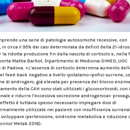
mprende una serie di patologie autosomiche recessive, con
in circa il 95% dei casi determinata da deficit della 21-idross
 la ridotta produzione fin dalla nascita di cortisolo e, nella
riporta Mattia Barbot, Dipartimento di Medicina-DIMED, UOC
 di Padova. «L’assenza di cortisolo determina aumento dell
el feed-back negativo a livello ipotalamo-ipofisi-surrene, c
ne di androgeni, già elevata per presenza del blocco enzima
amento della CAH sono stati utilizzati i glucocorticoidi, con i
monale e ridurre l’eccessiva secrezione androgenica» proseg
effetto è tuttavia spesso necessario impiegare dosi di
ormalmente utilizzate nei pazienti con insufficienza surrena
i sviluppare ipertensione, sindrome metabolica e riduzione 
crinol Metab 2018).