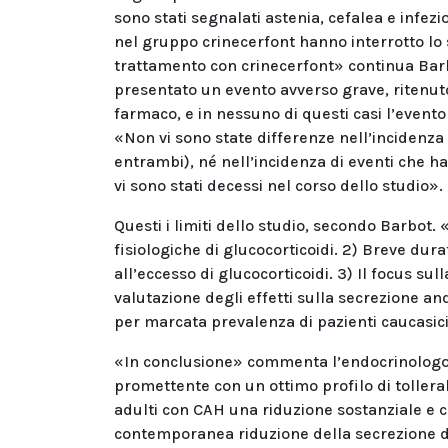
sono stati segnalati astenia, cefalea e infezi
nel gruppo crinecerfont hanno interrotto lo 
trattamento con crinecerfont» continua Barb
presentato un evento avverso grave, ritenut
farmaco, e in nessuno di questi casi l’evento
«Non vi sono state differenze nell’incidenza 
entrambi), né nell’incidenza di eventi che han
vi sono stati decessi nel corso dello studio».
Questi i limiti dello studio, secondo Barbot. 
fisiologiche di glucocorticoidi. 2) Breve dura
all’eccesso di glucocorticoidi. 3) Il focus su
valutazione degli effetti sulla secrezione an
per marcata prevalenza di pazienti caucasici
«In conclusione» commenta l’endocrinologo
promettente con un ottimo profilo di tollerab
adulti con CAH una riduzione sostanziale e cl
contemporanea riduzione della secrezione di 