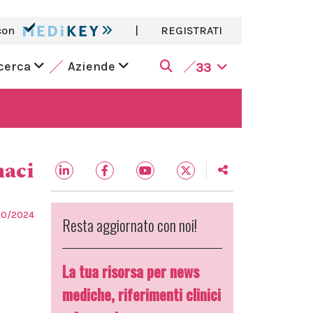
con
|
REGISTRATI
icerca
Aziende
33
aci
10/2024
Resta aggiornato con noi!
La tua risorsa per news
mediche, riferimenti clinici