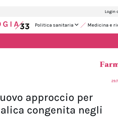
Login 
Politica sanitaria
Medicina e r
Farm
29/
nuovo approccio per
nalica congenita negli