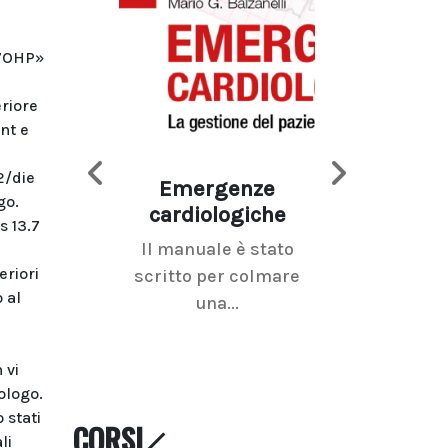
 17OHP»
riore
nt e
2/die
Emergenze
Imaging d
go.
cardiologiche
mammel
s 13.7
Il manuale è stato
La radiolo
eriori
scritto per colmare
senologica inc
 al
una...
ramo dell'imagi
 vi
ologo.
 stati
CORSI
li