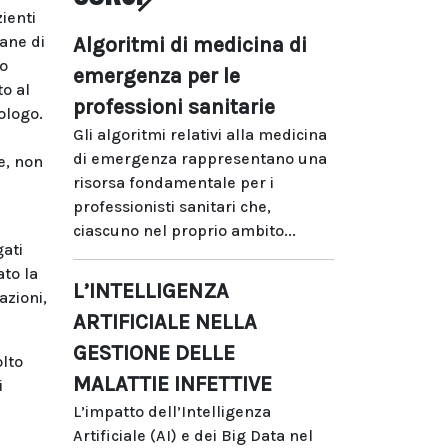
zienti
mane di
Algoritmi di medicina di
no
emergenza per le
o al
professioni sanitarie
ologo.
Gli algoritmi relativi alla medicina
di emergenza rappresentano una
ne, non
risorsa fondamentale per i
professionisti sanitari che,
ciascuno nel proprio ambito...
gati
ato la
L’INTELLIGENZA
azioni,
ARTIFICIALE NELLA
GESTIONE DELLE
lto
MALATTIE INFETTIVE
i
L’impatto dell’Intelligenza
Artificiale (AI) e dei Big Data nel