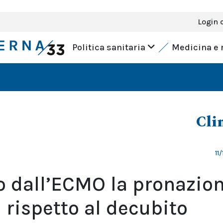
Login 
Politica sanitaria
Medicina e 
Cli
11
o dall’ECMO la pronazio
 rispetto al decubito