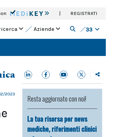
con
|
REGISTRATI
ricerca
Aziende
33
nica
/12/2023
Resta aggiornato con noi!
ne
La tua risorsa per news
mediche, riferimenti clinici