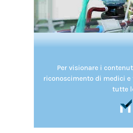
Per visionare i contenuti
riconoscimento di medici e 
tutte l