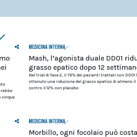
MEDICINA INTERNA
tmo
Mash, l’agonista duale DD01 ridu
nei
grasso epatico dopo 12 settiman
Nel trial di fase 2, il 76% dei pazienti trattati con DD01
ottenuto una riduzione del grasso epatico di almeno il
nto
contro il 12% con placebo
otrebbe
u cinque
MEDICINA INTERNA
Morbillo, ogni focolaio può cost