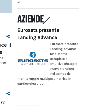
al...
AZIENDE
Eurosets presenta
Landing Advance
ce il
Eurosets presenta
Landing Advance,
e
un sistema
 ha
completo e
 30%,
intuitivo che apre
nuove frontiere
nel campo del
monitoraggio multiparametrico in
cardiochirurgia...
are