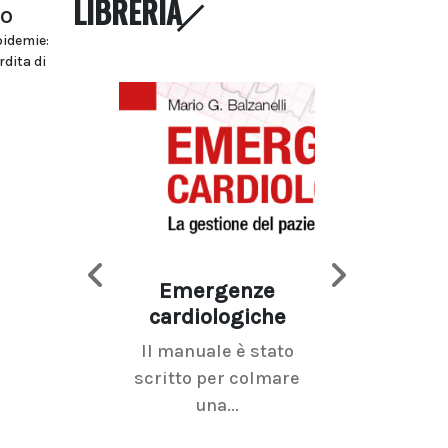
LIBRERIA
io
pidemie:
dita di
Emergenze
Imaging d
cardiologiche
mammel
Il manuale è stato
La radiolo
scritto per colmare
senologica inc
una...
ramo dell'imagi