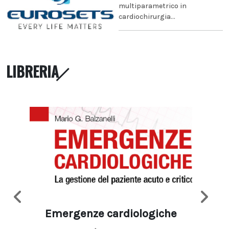
multiparametrico in
cardiochirurgia...
LIBRERIA
Emergenze cardiologiche
Ima