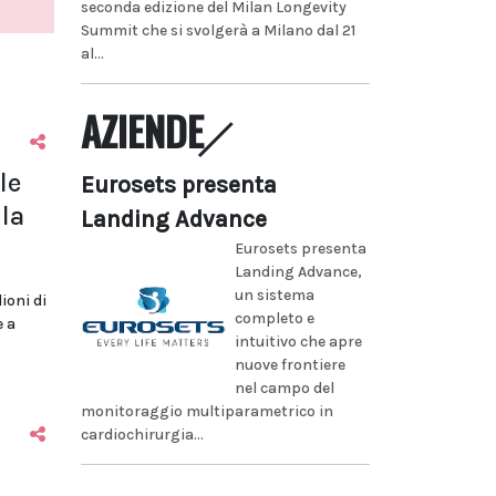
seconda edizione del Milan Longevity
Summit che si svolgerà a Milano dal 21
al...
AZIENDE
le
Eurosets presenta
la
Landing Advance
Eurosets presenta
Landing Advance,
un sistema
lioni di
completo e
e a
intuitivo che apre
nuove frontiere
nel campo del
monitoraggio multiparametrico in
cardiochirurgia...