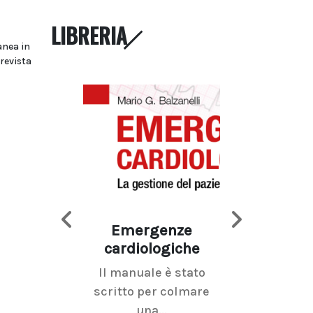
LIBRERIA
anea in
prevista
Emergenze
Imaging d
cardiologiche
mammel
Il manuale è stato
La radiolo
scritto per colmare
senologica inc
una...
ramo dell'imagi