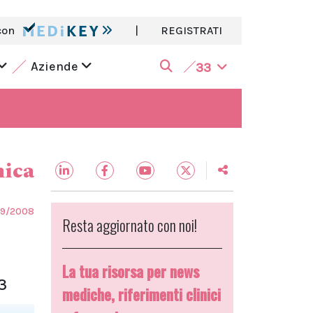
con
|
REGISTRATI
Aziende
33
nica
09/2008
Resta aggiornato con noi!
La tua risorsa per news
3
mediche, riferimenti clinici