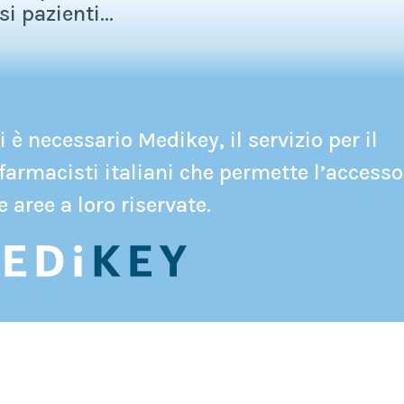
i pazienti...
 è necessario Medikey, il servizio per il
farmacisti italiani che permette l’accesso
e aree a loro riservate.