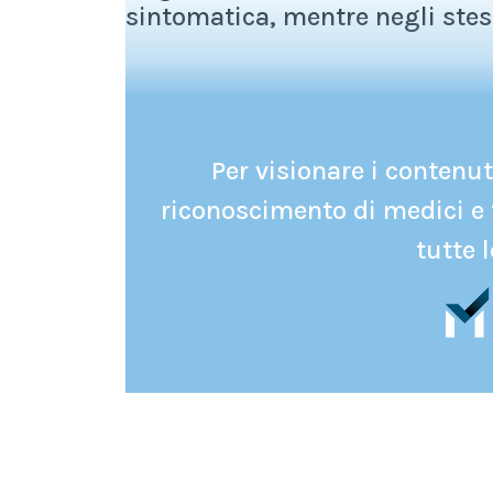
sintomatica, mentre negli stess
Per visionare i contenuti
riconoscimento di medici e 
tutte l