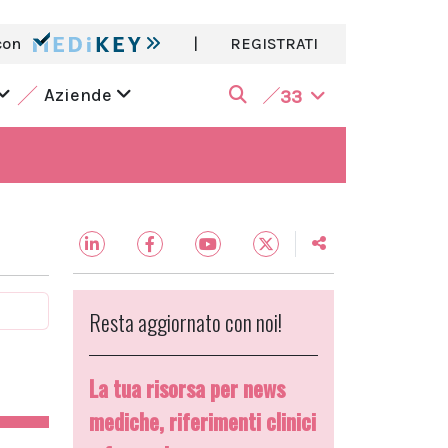
con
|
REGISTRATI
Aziende
33
Resta aggiornato con noi!
La tua risorsa per news
mediche, riferimenti clinici