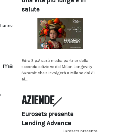
una vita più lunga e in
salute
P hanno
Edra S.p.A sarà media partner della
i ma
seconda edizione del Milan Longevity
Summit che si svolgerà a Milano dal 21
al...
AZIENDE
i
Eurosets presenta
Landing Advance
Eurosets presenta