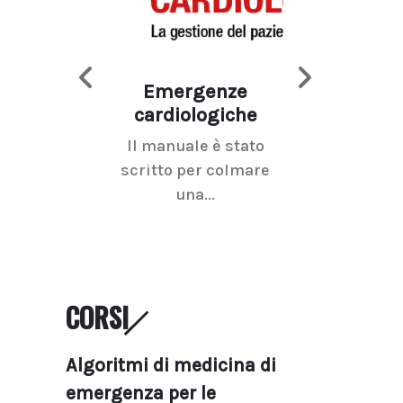
Emergenze
Imaging d
cardiologiche
mammel
Il manuale è stato
La radiolo
scritto per colmare
senologica inc
una...
ramo dell'imagi
CORSI
Algoritmi di medicina di
emergenza per le