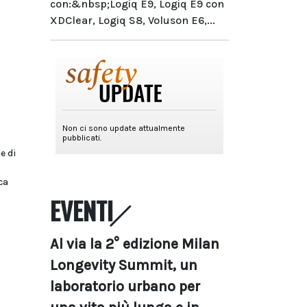
con:&nbsp;Logiq E9, Logiq E9 con
3
XDClear, Logiq S8, Voluson E6,...
e di
ca
EVENTI
Al via la 2° edizione Milan
Longevity Summit, un
laboratorio urbano per