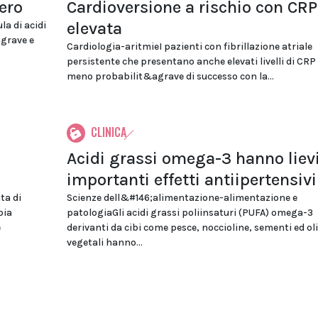
ero
Cardioversione a rischio con CRP
elevata
a di acidi
agrave e
Cardiologia-aritmieI pazienti con fibrillazione atriale
persistente che presentano anche elevati livelli di CR
meno probabilit&agrave di successo con la...
CLINICA
Acidi grassi omega-3 hanno liev
importanti effetti antiipertensivi
ta di
Scienze dell&#146;alimentazione-alimentazione e
pia
patologiaGli acidi grassi poliinsaturi (PUFA) omega-3
e
derivanti da cibi come pesce, noccioline, sementi ed oli
vegetali hanno...