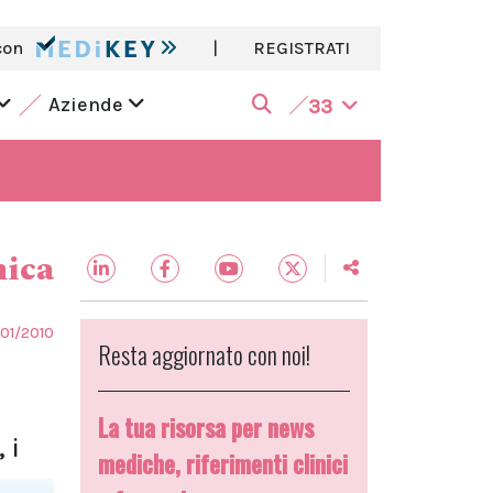
con
|
REGISTRATI
Aziende
33
nica
/01/2010
Resta aggiornato con noi!
La tua risorsa per news
 i
mediche, riferimenti clinici