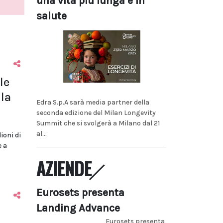
una vita più lunga e in
salute
le
la
Edra S.p.A sarà media partner della
seconda edizione del Milan Longevity
Summit che si svolgerà a Milano dal 21
al...
lioni di
e a
AZIENDE
Eurosets presenta
Landing Advance
Eurosets presenta