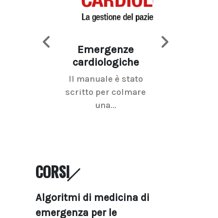
Emergenze
Imaging d
cardiologiche
mammel
Il manuale è stato
La radiolo
scritto per colmare
senologica inc
una...
ramo dell'imagi
CORSI
Algoritmi di medicina di
emergenza per le