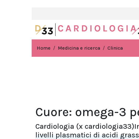
Home
Medicina e ricerca
Clinica
Cuore: omega-3 pe
Cardiologia (x cardiologia33)In
livelli plasmatici di acidi gr