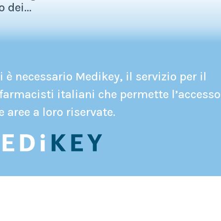
 dei...
 è necessario Medikey, il servizio per il
farmacisti italiani che permette l’accesso
e aree a loro riservate.