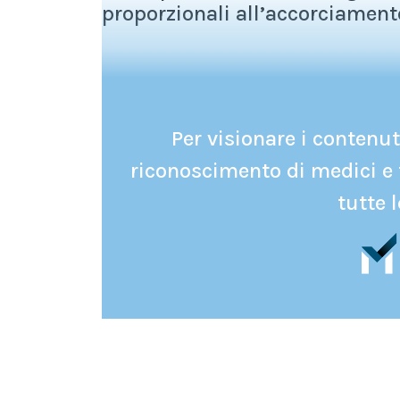
proporzionali all’accorciamento
Per visionare i contenuti
riconoscimento di medici e 
tutte l