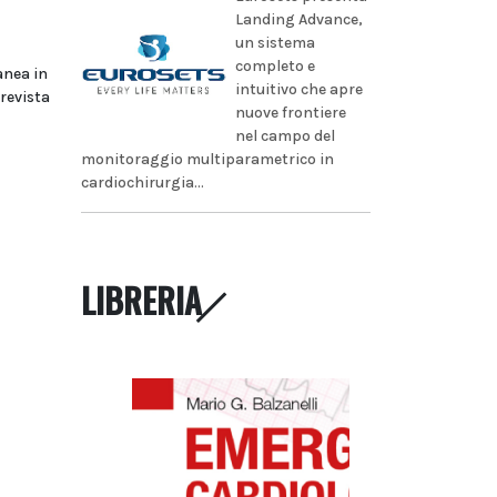
Landing Advance,
un sistema
completo e
anea in
intuitivo che apre
prevista
nuove frontiere
nel campo del
monitoraggio multiparametrico in
cardiochirurgia...
LIBRERIA