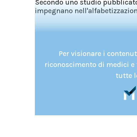
Secondo uno studio pubblicato
impegnano nell'alfabetizzazione,
Per visionare i contenuti
riconoscimento di medici e 
tutte l