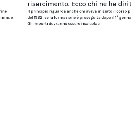
risarcimento. Ecco chi ne ha diri
rine
Il principio riguarda anche chi aveva iniziato il corso 
ommms e
del 1982, se la formazione è proseguita dopo il 1° genna
Gli importi dovranno essere ricalcolati