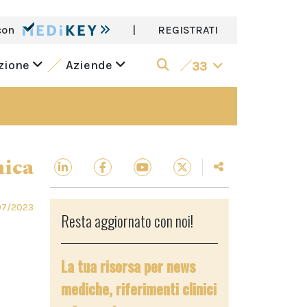
con
|
REGISTRATI
azione
Aziende
33
nica
07/2023
Resta aggiornato con noi!
La tua risorsa per news
mediche, riferimenti clinici