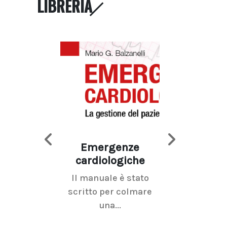
LIBRERIA
Emergenze
Imaging d
cardiologiche
mammel
Il manuale è stato
La radiolo
scritto per colmare
senologica inc
una...
ramo dell'imagi