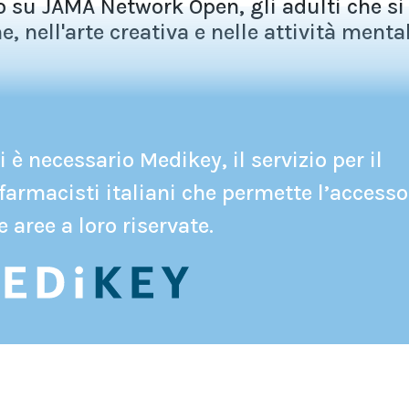
 su JAMA Network Open, gli adulti che si
 nell'arte creativa e nelle attività mentali
 è necessario Medikey, il servizio per il
farmacisti italiani che permette l’accesso
e aree a loro riservate.