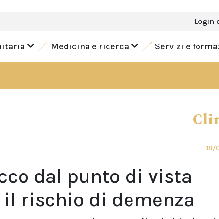
Login 
nitaria
Medicina e ricerca
Servizi e form
Cli
18/
icco dal punto di vista
e il rischio di demenza