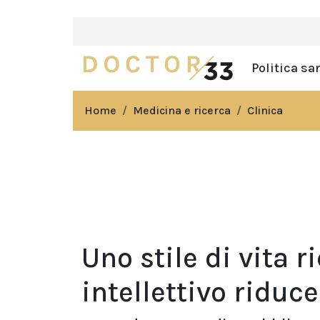
Politica sa
Home
Medicina e ricerca
Clinica
Uno stile di vita r
intellettivo riduc