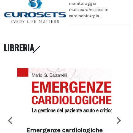
monitoraggio
multiparametrico in
cardiochirurgia...
LIBRERIA
Emergenze cardiologiche
Ima