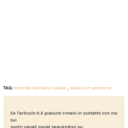
TAG:
Azienda Sanitaria Locale
,
Medico in pensione
Se l'articolo ti è piaciuto rimani in contatto con noi
sui
nostri canali social seguendoci su: