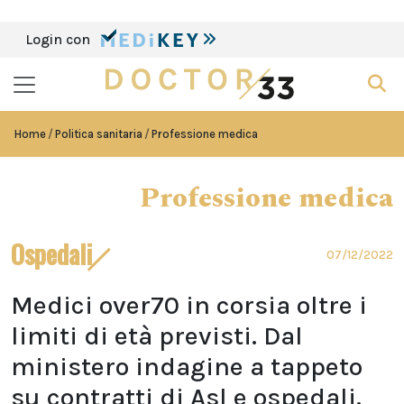
Login con
Home
Politica sanitaria
Professione medica
Professione medica
Ospedali
07/12/2022
Medici over70 in corsia oltre i
limiti di età previsti. Dal
ministero indagine a tappeto
su contratti di Asl e ospedali.