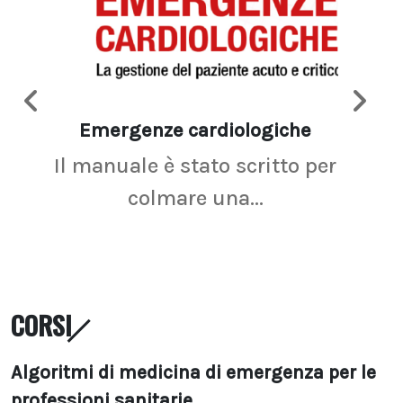
Emergenze cardiologiche
Ima
Il manuale è stato scritto per
La r
colmare una...
CORSI
Algoritmi di medicina di emergenza per le
professioni sanitarie