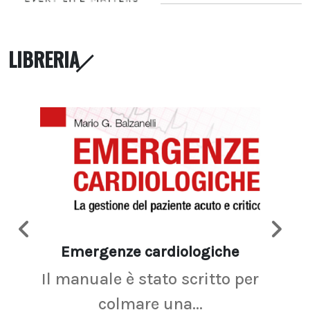
LIBRERIA
Emergenze cardiologiche
Ima
Il manuale è stato scritto per
La r
colmare una...