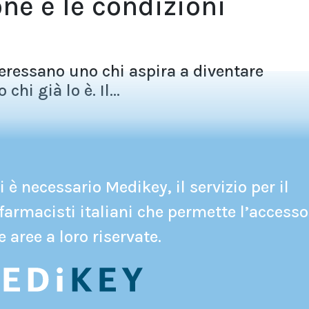
one e le condizioni
teressano uno chi aspira a diventare
chi già lo è. Il...
 è necessario Medikey, il servizio per il
farmacisti italiani che permette l’accesso
e aree a loro riservate.