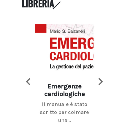
LIBRERIA
Emergenze
Imaging d
cardiologiche
mammel
Il manuale è stato
La radiolo
scritto per colmare
senologica inc
una...
ramo dell'imagi