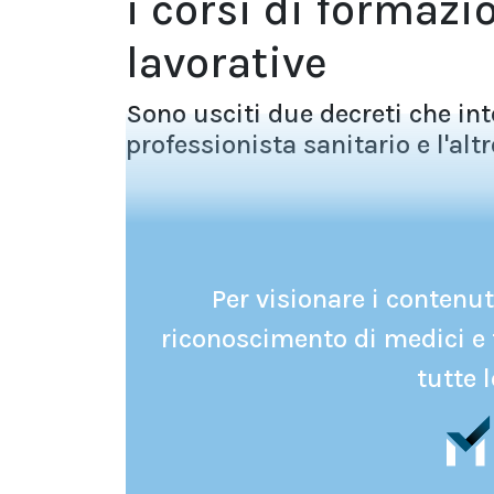
i corsi di formazi
lavorative
Sono usciti due decreti che in
professionista sanitario e l'altro 
Per visionare i contenuti
riconoscimento di medici e 
tutte l