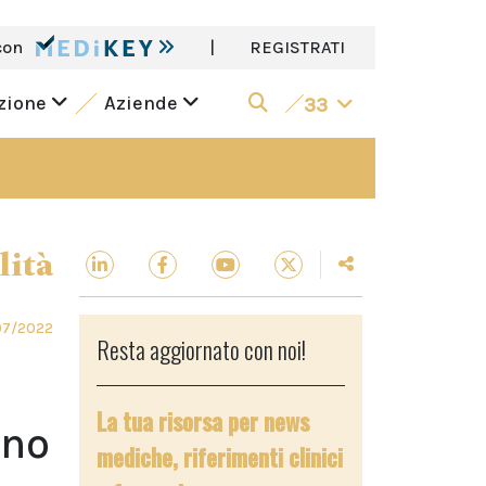
con
|
REGISTRATI
azione
Aziende
33
lità
07/2022
Resta aggiornato con noi!
La tua risorsa per news
ono
mediche, riferimenti clinici