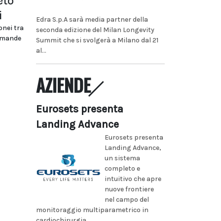
eto
i
Edra S.p.A sarà media partner della
onei tra
seconda edizione del Milan Longevity
domande
Summit che si svolgerà a Milano dal 21
al...
AZIENDE
Eurosets presenta
Landing Advance
Eurosets presenta
Landing Advance,
un sistema
completo e
intuitivo che apre
nuove frontiere
nel campo del
monitoraggio multiparametrico in
cardiochirurgia...