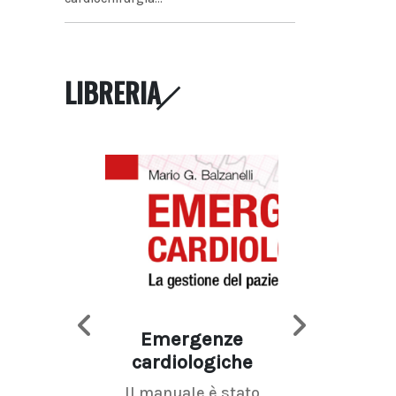
LIBRERIA
Emergenze
Imaging d
cardiologiche
mammel
Il manuale è stato
La radiolo