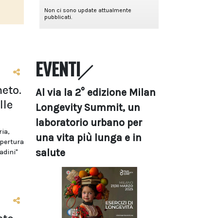
EVENTI
eto.
Al via la 2° edizione Milan
lle
Longevity Summit, un
laboratorio urbano per
ria,
una vita più lunga e in
apertura
salute
adini"