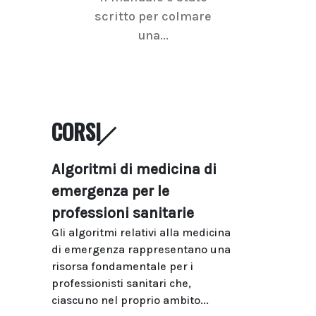
scritto per colmare
senologica inc
una...
ramo dell'imagi
CORSI
Algoritmi di medicina di
emergenza per le
professioni sanitarie
Gli algoritmi relativi alla medicina
di emergenza rappresentano una
risorsa fondamentale per i
professionisti sanitari che,
ciascuno nel proprio ambito...