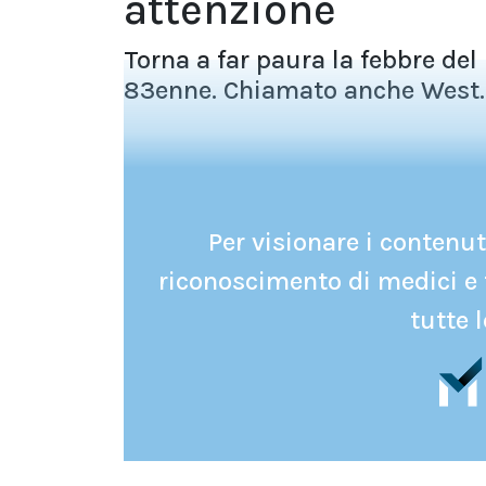
attenzione
Torna a far paura la febbre del
83enne. Chiamato anche West..
Per visionare i contenuti
riconoscimento di medici e 
tutte l