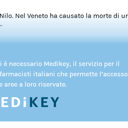
 Nilo. Nel Veneto ha causato la morte di u
.
 è necessario Medikey, il servizio per il
farmacisti italiani che permette l’accesso
e aree a loro riservate.