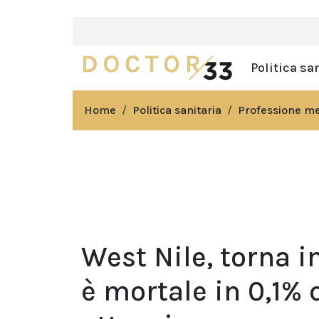
Politica sa
Home
Politica sanitaria
Professione m
West Nile, torna in
è mortale in 0,1%