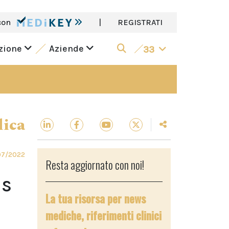
con
|
REGISTRATI
azione
Aziende
33
dica
07/2022
Resta aggiornato con noi!
us
La tua risorsa per news
mediche, riferimenti clinici