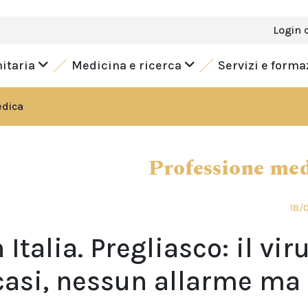
Login 
nitaria
Medicina e ricerca
Servizi e form
edica
Professione me
18/
 Italia. Pregliasco: il vir
 casi, nessun allarme ma