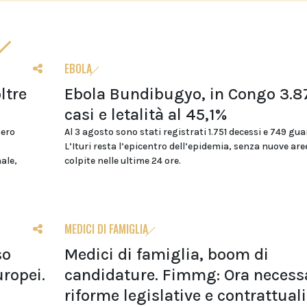
EBOLA
ltre
Ebola Bundibugyo, in Congo 3.8
casi e letalità al 45,1%
mero
Al 3 agosto sono stati registrati 1.751 decessi e 749 gua
L’Ituri resta l’epicentro dell’epidemia, senza nuove are
nale,
colpite nelle ultime 24 ore.
MEDICI DI FAMIGLIA
so
Medici di famiglia, boom di
uropei.
candidature. Fimmg: Ora necess
riforme legislative e contrattuali