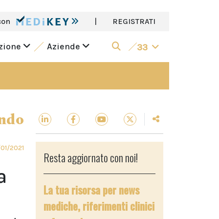
con
|
REGISTRATI
azione
Aziende
33
ndo
01/2021
Resta aggiornato con noi!
a
La tua risorsa per news
mediche, riferimenti clinici