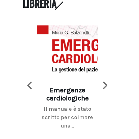
LIBRERIA
Emergenze
Imaging d
cardiologiche
mammel
Il manuale è stato
La radiolo
scritto per colmare
senologica inc
una...
ramo dell'imagi