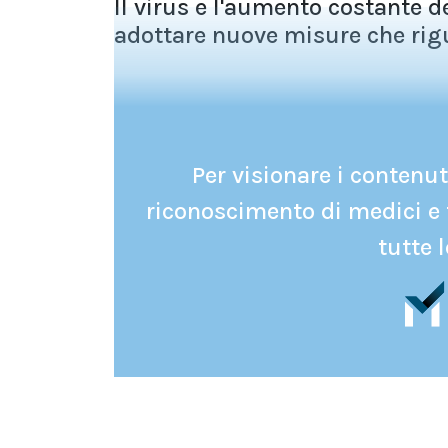
Il virus e l'aumento costante d
adottare nuove misure che rigu
Per visionare i contenuti
riconoscimento di medici e 
tutte l