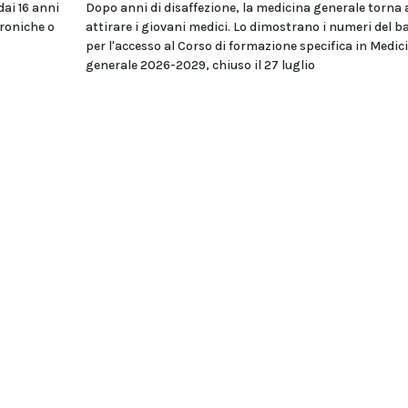
dai 16 anni
Dopo anni di disaffezione, la medicina generale torna 
troniche o
attirare i giovani medici. Lo dimostrano i numeri del 
per l'accesso al Corso di formazione specifica in Medic
generale 2026-2029, chiuso il 27 luglio