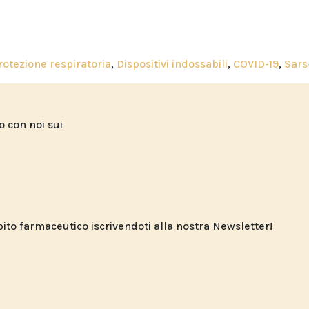
protezione respiratoria
,
Dispositivi indossabili
,
COVID-19
,
Sars
to con noi sui
o farmaceutico iscrivendoti alla nostra Newsletter!