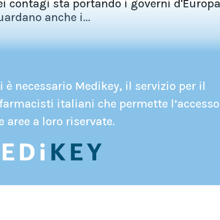
ei contagi sta portando i governi d'Europ
ardano anche i...
 è necessario Medikey, il servizio per il
farmacisti italiani che permette l’accesso
e aree a loro riservate.