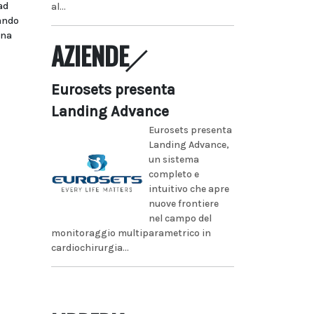
ad
al...
bando
ina
AZIENDE
Eurosets presenta
Landing Advance
Eurosets presenta
Landing Advance,
un sistema
completo e
intuitivo che apre
nuove frontiere
nel campo del
monitoraggio multiparametrico in
cardiochirurgia...