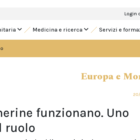
Login 
nitaria
Medicina e ricerca
Servizi e form
do
Europa e Mo
20/
herine funzionano. Uno
l ruolo