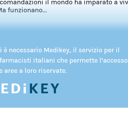
ccomandazioni il mondo ha imparato a viv
a funzionano...
 è necessario Medikey, il servizio per il
farmacisti italiani che permette l’accesso
e aree a loro riservate.