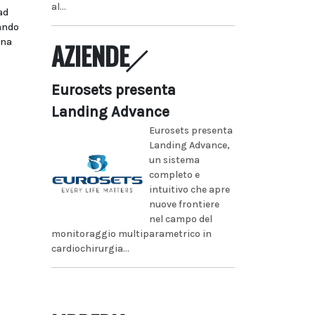
al...
ad
bando
ina
AZIENDE
Eurosets presenta
Landing Advance
Eurosets presenta
Landing Advance,
un sistema
completo e
intuitivo che apre
nuove frontiere
nel campo del
monitoraggio multiparametrico in
cardiochirurgia...