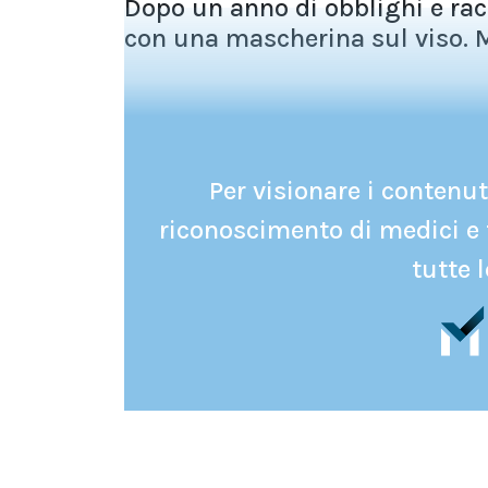
Dopo un anno di obblighi e ra
con una mascherina sul viso. M
Per visionare i contenuti
riconoscimento di medici e 
tutte l