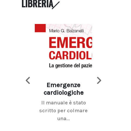
LIBRERIA
Emergenze
Imaging d
cardiologiche
mammel
Il manuale è stato
La radiolo
scritto per colmare
senologica inc
una...
ramo dell'imagi