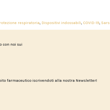
protezione respiratoria
,
Dispositivi indossabili
,
COVID-19
,
Sars
to con noi sui
o farmaceutico iscrivendoti alla nostra Newsletter!