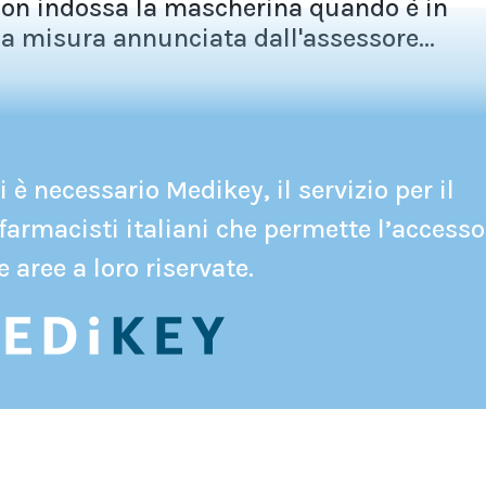
non indossa la mascherina quando è in
la misura annunciata dall'assessore...
 è necessario Medikey, il servizio per il
farmacisti italiani che permette l’accesso
e aree a loro riservate.