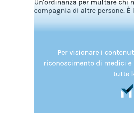
Un'ordinanza per multare chi 
compagnia di altre persone. È 
Per visionare i contenuti
riconoscimento di medici e 
tutte l