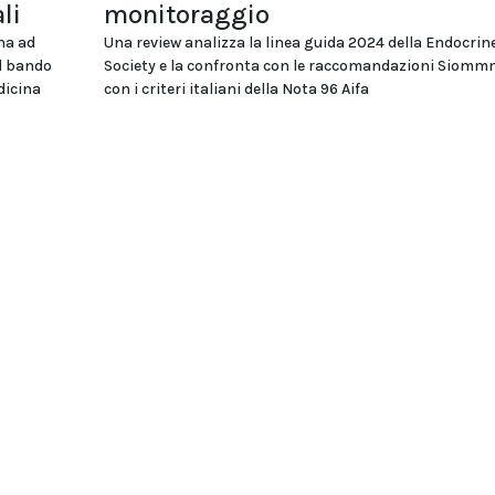
li
monitoraggio
na ad
Una review analizza la linea guida 2024 della Endocrin
el bando
Society e la confronta con le raccomandazioni Siomm
dicina
con i criteri italiani della Nota 96 Aifa