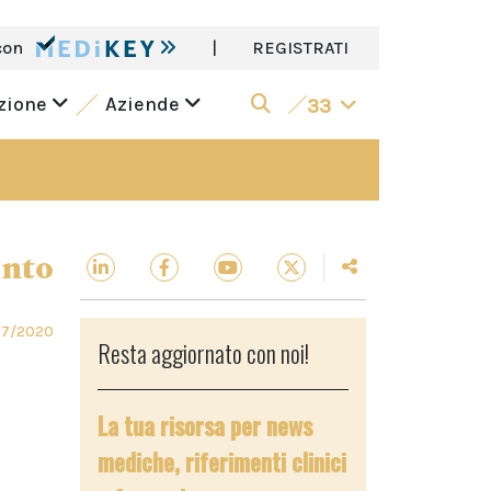
con
|
REGISTRATI
azione
Aziende
33
ento
07/2020
Resta aggiornato con noi!
La tua risorsa per news
mediche, riferimenti clinici