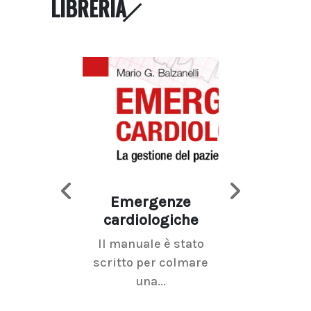
LIBRERIA
Emergenze
Imaging d
cardiologiche
mammel
Il manuale è stato
La radiolo
scritto per colmare
senologica inc
una...
ramo dell'imagi