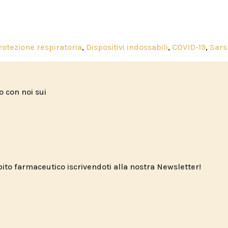
protezione respiratoria
,
Dispositivi indossabili
,
COVID-19
,
Sars
to con noi sui
o farmaceutico iscrivendoti alla nostra Newsletter!