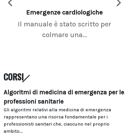
Emergenze cardiologiche
Ima
Il manuale è stato scritto per
La r
colmare una...
CORSI
Algoritmi di medicina di emergenza per le
professioni sanitarie
Gli algoritmi relativi alla medicina di emergenza
rappresentano una risorsa fondamentale per i
professionisti sanitari che, ciascuno nel proprio
ambito...