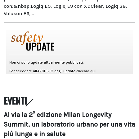
con:&nbsp;Logiq E9, Logiq E9 con XDClear, Logiq S8,
Voluson E6,...
EVENTI
Al via la 2° edizione Milan Longevity
Summit, un laboratorio urbano per una vita
più lunga e in salute