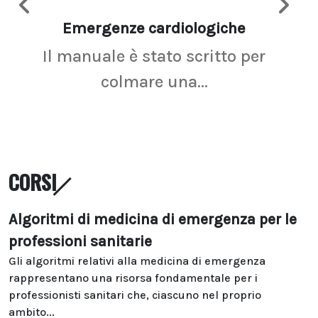
Emergenze cardiologiche
Ima
Il manuale è stato scritto per
La r
colmare una...
CORSI
Algoritmi di medicina di emergenza per le
professioni sanitarie
Gli algoritmi relativi alla medicina di emergenza
rappresentano una risorsa fondamentale per i
professionisti sanitari che, ciascuno nel proprio
ambito...