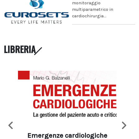
monitoraggio
multiparametrico in
cardiochirurgia...
LIBRERIA
Emergenze cardiologiche
Ima