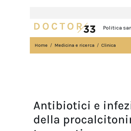
Politica sa
Home
Medicina e ricerca
Clinica
Antibiotici e infez
della procalciton