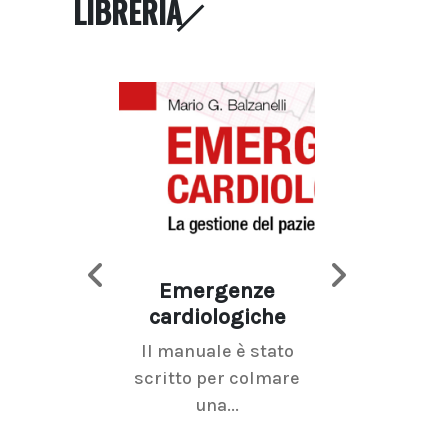
LIBRERIA
Emergenze
Imaging d
cardiologiche
mammel
Il manuale è stato
La radiolo
scritto per colmare
senologica inc
una...
ramo dell'imagi