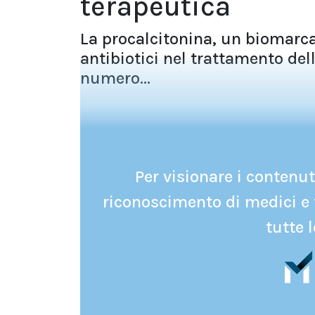
terapeutica
La procalcitonina, un biomarca
antibiotici nel trattamento dell
numero...
Per visionare i contenuti
riconoscimento di medici e 
tutte l