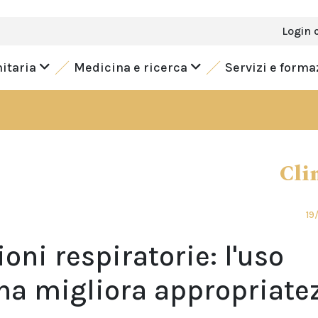
Login 
nitaria
Medicina e ricerca
Servizi e form
Cli
19
ioni respiratorie: l'uso
ina migliora appropriate