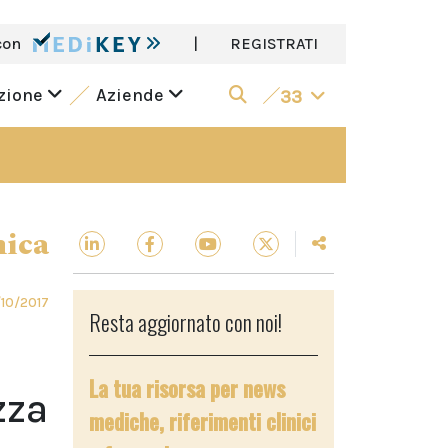
con
|
REGISTRATI
azione
Aziende
33
nica
/10/2017
Resta aggiornato con noi!
La tua risorsa per news
zza
mediche, riferimenti clinici