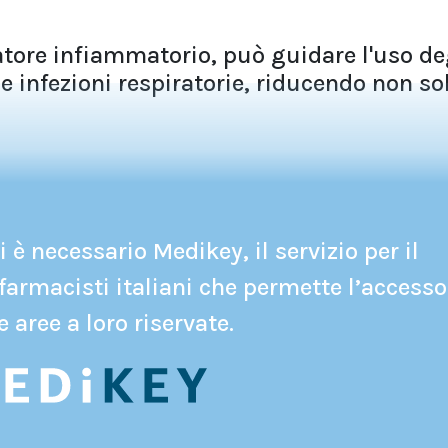
tore infiammatorio, può guidare l'uso de
e infezioni respiratorie, riducendo non sol
 è necessario Medikey, il servizio per il
farmacisti italiani che permette l’accesso
e aree a loro riservate.